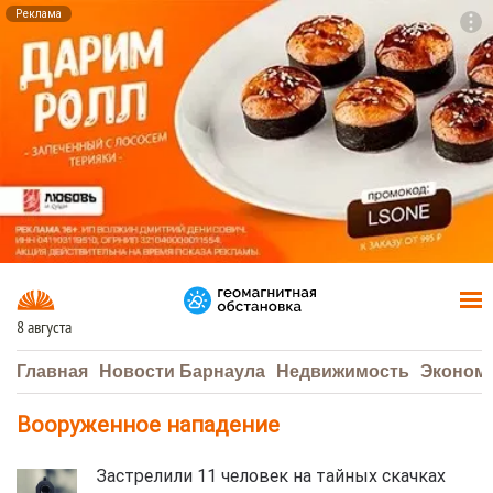
Реклама
To
F7
8 августа
Главная
Новости Барнаула
Недвижимость
Эконом
Вооруженное нападение
Застрелили 11 человек на тайных скачках