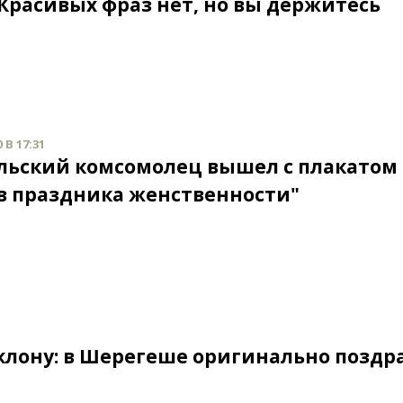
 Красивых фраз нет, но вы держитесь
 В 17:31
льский комсомолец вышел с плакатом
в праздника женственности"
клону: в Шерегеше оригинально поздр