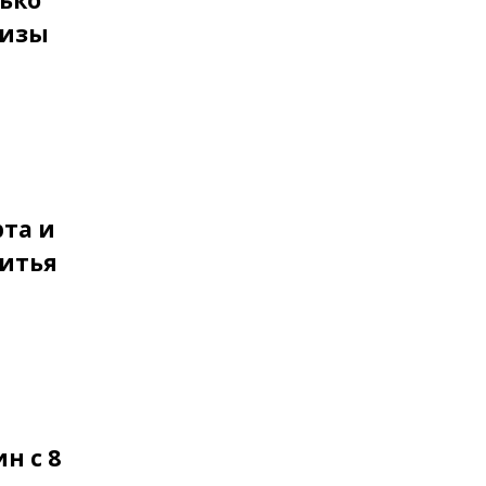
лько
ризы
рта и
ритья
н с 8