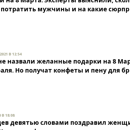
и на 8 Марта. Эксперты выяснили, ско
 потратить мужчины и на какие сюрп
021 В 12:54
не назвали желанные подарки на 8 Ма
раля. Но получат конфеты и пену для б
 В 18:08
ев девятью словами поздравил женщи