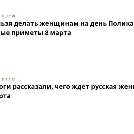
 В 07:30
льзя делать женщинам на день Полика
ые приметы 8 марта
 В 13:32
оги рассказали, чего ждет русская же
рта