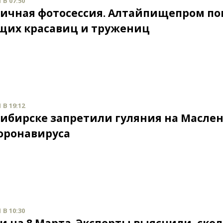
 В 07:50
ичная фотосессия. Алтайпищепром по
щих красавиц и тружениц
 В 19:12
сибирске запретили гуляния на Масле
коронавируса
 В 10:30