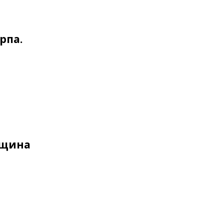
рпа.
нщина