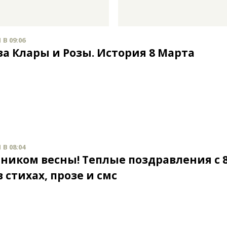
 В 09:06
за Клары и Розы. История 8 Марта
 В 08:04
дником весны! Теплые поздравления с 
 стихах, прозе и смс