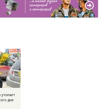
л утопает
кого дня