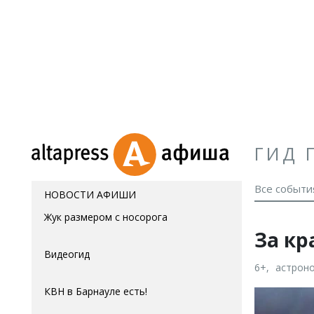
ГИД 
Все событи
НОВОСТИ АФИШИ
Жук размером с носорога
За кр
Видеогид
6+
астрон
КВН в Барнауле есть!