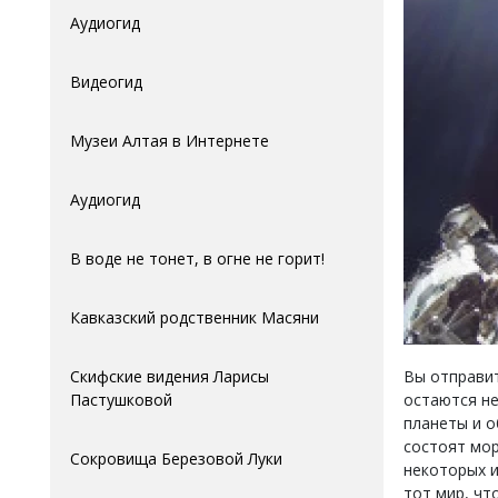
Аудиогид
Видеогид
Музеи Алтая в Интернете
Аудиогид
В воде не тонет, в огне не горит!
Кавказский родственник Масяни
Скифские видения Ларисы
Вы отправит
Пастушковой
остаются не
планеты и о
состоят мор
Сокровища Березовой Луки
некоторых и
тот мир, чт