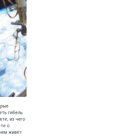
орые
еть гибель
ете, из чего
ете о
 чем живёт