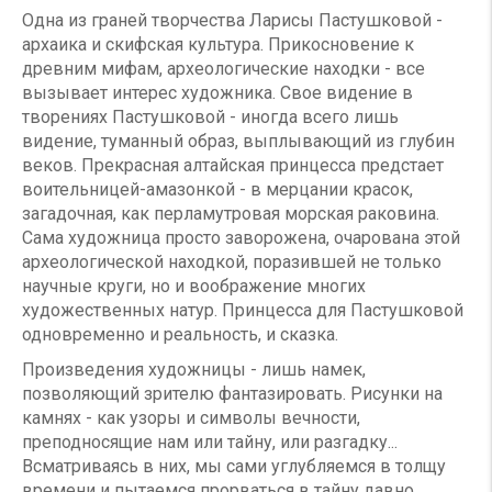
Одна из граней творчества Ларисы Пастушковой -
архаика и скифская культура. Прикосновение к
древним мифам, археологические находки - все
вызывает интерес художника. Свое видение в
творениях Пастушковой - иногда всего лишь
видение, туманный образ, выплывающий из глубин
веков. Прекрасная алтайская принцесса предстает
воительницей-амазонкой - в мерцании красок,
загадочная, как перламутровая морская раковина.
Сама художница просто заворожена, очарована этой
археологической находкой, поразившей не только
научные круги, но и воображение многих
художественных натур. Принцесса для Пастушковой
одновременно и реальность, и сказка.
Произведения художницы - лишь намек,
позволяющий зрителю фантазировать. Рисунки на
камнях - как узоры и символы вечности,
преподносящие нам или тайну, или разгадку...
Всматриваясь в них, мы сами углубляемся в толщу
времени и пытаемся прорваться в тайну давно