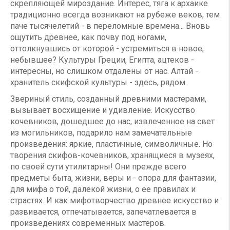
скрепляющей мироздание. Интерес, тяга к архаике
традиционно всегда возникают на рубеже веков, тем
паче тысячелетий - в переломные времена... Вновь
ощутить древнее, как почву под ногами,
оттолкнувшись от которой - устремиться в новое,
небывшее? Культуры Греции, Египта, ацтеков -
интересны, но слишком отдалены от нас. Алтай -
хранитель скифской культуры - здесь, рядом.
Звериный стиль, созданный древними мастерами,
вызывает восхищение и удивление. Искусство
кочевников, дошедшее до нас, извлеченное на свет
из могильников, подарило нам замечательные
произведения: яркие, пластичные, символичные. Но
творения скифов-кочевников, хранящиеся в музеях,
по своей сути утилитарны! Они прежде всего
предметы быта, жизни, веры и - опора для фантазии,
для мифа о той, далекой жизни, о ее правилах и
страстях. И как мифотворчество древнее искусство и
развивается, отпечатывается, запечатлевается в
произведениях современных мастеров.