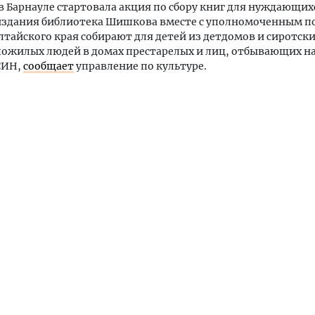
 в Барнауле стартовала акция по сбору книг для нуждающих
издания библиотека Шишкова вместе с уполномоченным п
лтайского края собирают для детей из детдомов и сиротск
ожилых людей в домах престарелых и лиц, отбывающих на
СИН,
сообщает
управление по культуре.