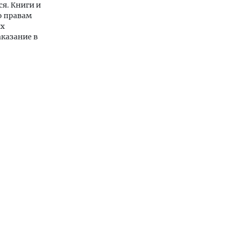
ся. Книги и
о правам
их
казание в