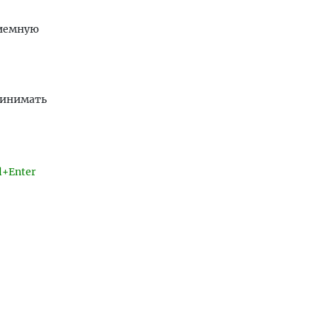
риемную
ринимать
l+Enter