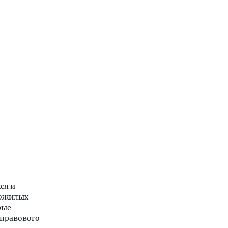
ся и
пожилых –
рые
 правового