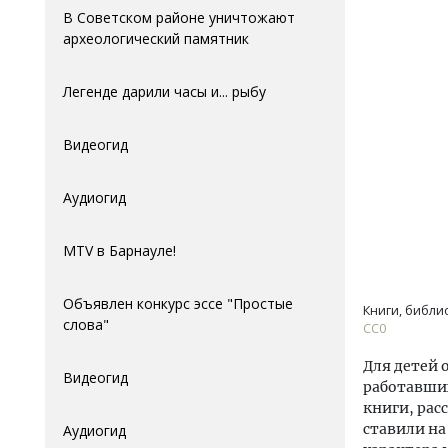
В Советском районе уничтожают
археологический памятник
Легенде дарили часы и... рыбу
Видеогид
Аудиогид
MTV в Барнауле!
Объявлен конкурс эссе "Простые
Книги, библи
слова"
СС0
Для детей 
Видеогид
работавших
книги, рас
ставили на
Аудиогид