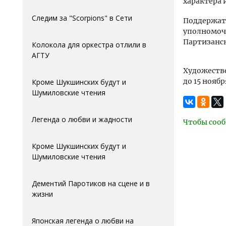
характера 
Следим за "Scorpions" в Сети
Поддержат
уполномоче
Партизанск
Колокола для оркестра отлили в
АГTУ
Художеств
до 15 ноябр
Кроме Шукшинских будут и
Шумиловские чтения
Легенда о любви и жадности
Чтобы сооб
Кроме Шукшинских будут и
Шумиловские чтения
Дементий Паротиков на сцене и в
жизни
Японская легенда о любви на