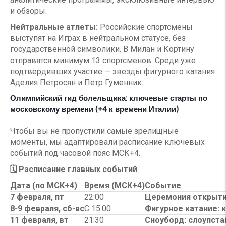
и обзоры.
Нейтральные атлеты:
Российские спортсмены
выступят на Играх в нейтральном статусе, без
государственной символики. В Милан и Кортину
отправятся минимум 13 спортсменов. Среди уже
подтвердивших участие — звезды фигурного катания
Аделия Петросян и Петр Гуменник.
Олимпийский гид болельщика: ключевые старты по
московскому времени (+4 к времени Италии)
Чтобы вы не пропустили самые зрелищные
моменты, мы адаптировали расписание ключевых
событий под часовой пояс МСК+4.
🗓️ Расписание главных событий
Дата (по МСК+4)
Время (МСК+4)
Событие
7 февраля, пт
22:00
Церемония открыт
8-9 февраля, сб-вс
С 15:00
Фигурное катание: 
11 февраля, вт
21:30
Сноуборд: слоупста