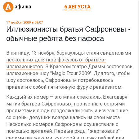
6 АВГУСТА
17 ноября 2009 в 09:07
Иллюзионисты братья Сафроновы -
обычные ребята без пафоса
В пятницу, 13 ноября, барнаульцы стали свидетелями
нескольких десятков фокусов от братьев-
иллюзионистов
. В Краевом театре Драмы состоялось
иллюзионное шоу "Magic Etour 2009". Для того, чтобы
шоу состоялось, Сафроновым потребовалось
привезти с собой пятитонную фуру с реквизитом.
Каждый их номер – это мини-спектакль. Благодаря
магии братьев Сафроновых, пронзенные острыми
предметами люди продолжали жить, а исчезающие
со сцены девушки возвращались на свои места.
Несколько номеров Сафроновы осуществили с
помощью зрителей. Первые ряды "жертвовали"
своими пиджаками, купюрой в тысячу рублей или