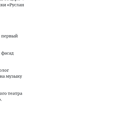
нки «Руслан
В первый
и фасад
олог
 на музыку
ого театра
.