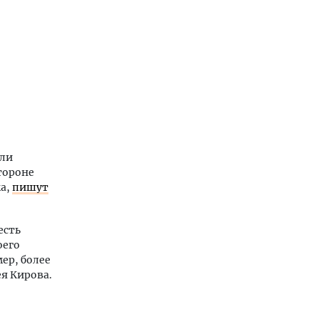
или
тороне
ка,
пишут
есть
оего
ер, более
я Кирова.