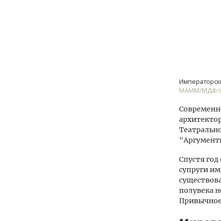
Императорск
МАММ/МДФ/r
Современно
архитектор
Театрально
"Аргумент
Спустя год
супруги им
существова
полувека н
Привычное 