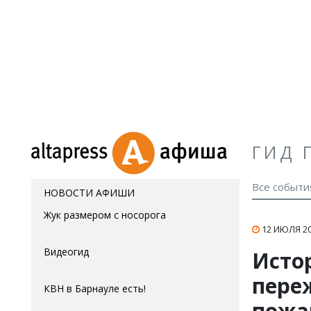
ГИД 
Все событи
НОВОСТИ АФИШИ
Жук размером с носорога
12 ИЮЛЯ 20
Видеогид
Исто
пере
КВН в Барнауле есть!
пожа