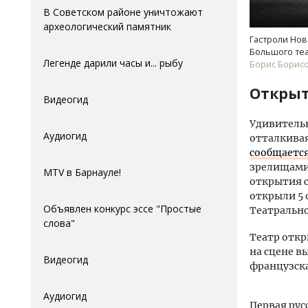
В Советском районе уничтожают
археологический памятник
Гастроли Нов
Большого те
Легенде дарили часы и... рыбу
Борис Борисо
Открыт
Видеогид
Удивительн
Аудиогид
отталкивая
сообщаетс
зрелищами 
MTV в Барнауле!
открытия с
открыли 5 
Объявлен конкурс эссе "Простые
Театрально
слова"
Театр откр
на сцене в
Видеогид
французска
Аудиогид
Первая рус