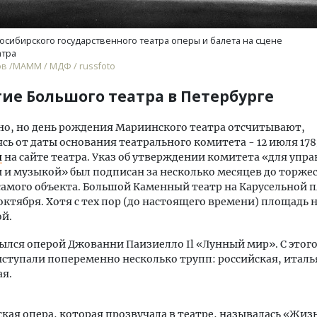
осибирского государственного театра оперы и балета на сцене
атра
в /МАММ / МДФ / russfoto
ие Большого театра в Петербурге
о, но день рождения Мариинского театра отсчитывают,
сь от даты основания театрального комитета - 12 июля 178
я
на сайте театра. Указ об утверждении комитета «для упр
и музыкой» был подписан за несколько месяцев до торже
амого объекта. Большой Каменный театр на Карусельной 
октября. Хотя с тех пор (до настоящего времени) площадь
й.
ылся оперой Джованни Паизиелло Il «Лунный мир». С этог
ыступали попеременно несколько трупп: российская, италь
я.
ская опера, которая прозвучала в театре, называлась «Жизн