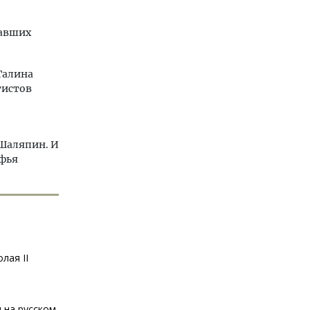
тавших
Галина
тистов
Шаляпин. И
офья
лая II
 на русском