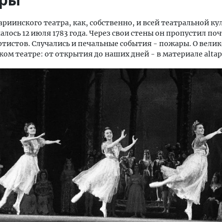
риинского театра, как, собственно, и всей театральной ку
алось 12 июля 1783 года. Через свои стены он пропустил поч
тистов. Случались и печальные события - пожары. О вели
ком театре: от открытия до наших дней - в материале altapr