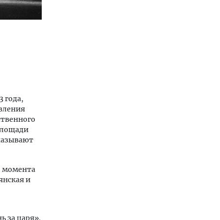
3 года,
авления
ственного
площади
 называют
о момента
янская и
ь за царя».