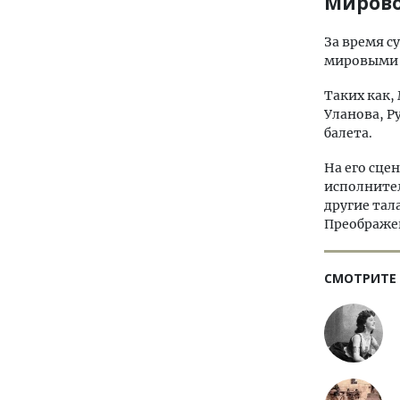
Мирово
За время с
мировыми 
Таких как,
Уланова, 
балета.
На его сце
исполните
другие тал
Преображе
СМОТРИТЕ