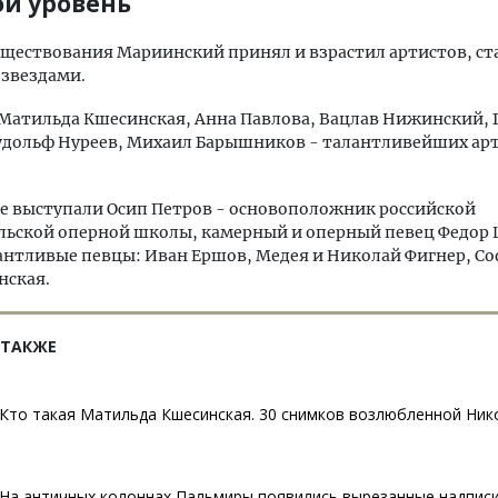
й уровень
уществования Мариинский принял и взрастил артистов, с
звездами.
 Матильда Кшесинская, Анна Павлова, Вацлав Нижинский, 
Рудольф Нуреев, Михаил Барышников - талантливейших ар
не выступали Осип Петров - основоположник российской
льской оперной школы, камерный и оперный певец Федор 
антливые певцы: Иван Ершов, Медея и Николай Фигнер, С
нская.
 ТАКЖЕ
Кто такая Матильда Кшесинская. 30 снимков возлюбленной Нико
На античных колоннах Пальмиры появились вырезанные надписи