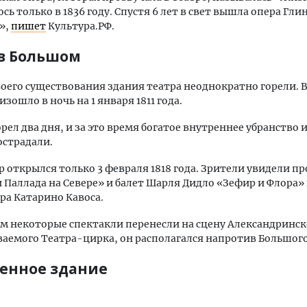
сь только в 1836 году. Спустя 6 лет в свет вышла опера Гли
»,
пишет
Культура.РФ.
в Большом
воего существования здания театра неоднократно горели. 
изошло в ночь на 1 января 1811 года.
рел два дня, и за это время богатое внутреннее убранство 
острадали.
р открылся только 3 февраля 1818 года. Зрители увидели пр
 Паллада на Севере» и балет Шарля Дидло «Зефир и Флора»
а Катарино Кавоса.
м некоторые спектакли перенесли на сцену Александринск
ваемого Театра-цирка, он располагался напротив Большого
енное здание