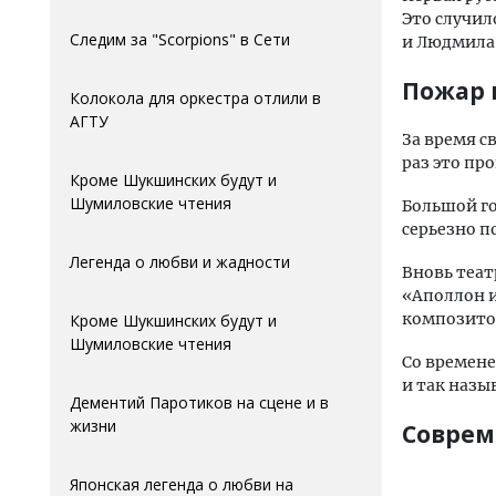
Это случило
Следим за "Scorpions" в Сети
и Людмила
Пожар 
Колокола для оркестра отлили в
АГTУ
За время с
раз это про
Кроме Шукшинских будут и
Шумиловские чтения
Большой го
серьезно п
Легенда о любви и жадности
Вновь теат
«Аполлон и
композитор
Кроме Шукшинских будут и
Шумиловские чтения
Со времене
и так назы
Дементий Паротиков на сцене и в
жизни
Соврем
Японская легенда о любви на