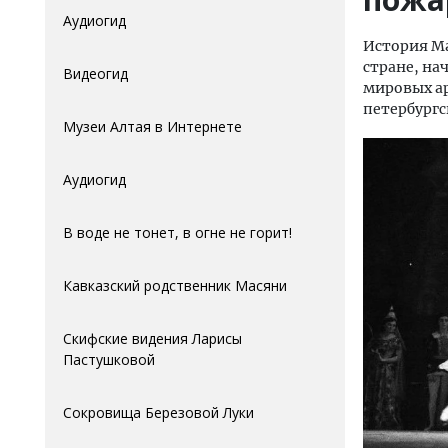
Аудиогид
История Ма
стране, нач
Видеогид
мировых ар
петербургс
Музеи Алтая в Интернете
Аудиогид
В воде не тонет, в огне не горит!
Кавказский родственник Масяни
Скифские видения Ларисы
Пастушковой
Сокровища Березовой Луки