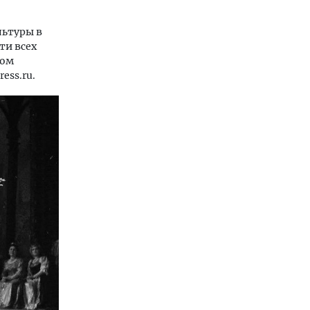
льтуры в
ти всех
ком
ess.ru.