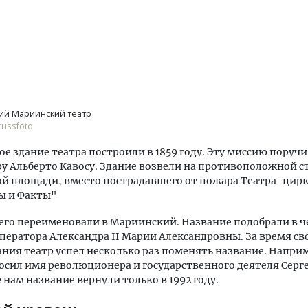
ий Мариинский театр
ussfoto
е здание театра построили в 1859 году. Эту миссию поруч
у Альберто Кавосу. Здание возвели на противоположной с
й площади, вместо пострадавшего от пожара Театра-цир
ы и Факты"
 его переименовали в Мариинский. Название подобрали в ч
ператора Александра II Марии Александровны. За время св
ния театр успел несколько раз поменять название. Наприм
осил имя революционера и государственного деятеля Серге
нам название вернули только в 1992 году.