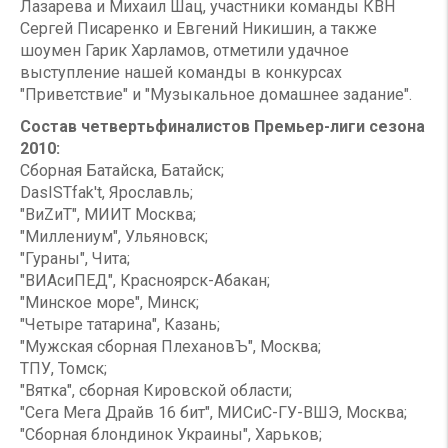
Лазарева и Михаил Шац, участники команды КВН
Сергей Писаренко и Евгений Никишин, а также
шоумен Гарик Харламов, отметили удачное
выступление нашей команды в конкурсах
"Приветствие" и "Музыкальное домашнее задание".
Состав четвертьфиналистов Премьер-лиги сезона
2010:
Сборная Батайска, Батайск;
DasISTfak't, Ярославль;
"ВиZиТ", МИИТ Москва;
"Миллениум", Ульяновск;
"Гураны", Чита;
"ВИАсиПЕД", Красноярск-Абакан;
"Минское море", Минск;
"Четыре татарина", Казань;
"Мужская сборная ПлехановЪ", Москва;
ТПУ, Томск;
"Вятка", сборная Кировской области;
"Сега Мега Драйв 16 бит", МИСиС-ГУ-ВШЭ, Москва;
"Сборная блондинок Украины", Харьков;