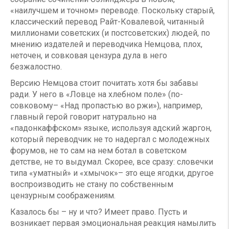
«наилучшем и точном» переводе. Поскольку старый,
классический перевод Райт-Ковалевой, читанный
миллионами советских (и пост­советских) людей, по
мнению издателей и переводчика Немцова, плох,
неточен, и совковая цензура дула в него
безжалостно.
Версию Немцова стоит почитать хотя бы забавы
ради. У него в «Ловце на хлебном поле» (по-
совковому– «Над пропастью во ржи»), например,
главный герой говорит натурально на
«падонкаффском» языке, используя адский жаргон,
который переводчик не то надергал с молодежных
форумов, не то сам на нем ботал в советском
детстве, не то выдумал. Скорее, все сразу: словечки
типа «уматный» и «хмычок»– это еще ягодки, другое
воспроизводить не стану по собственным
цензурным соображениям.
Казалось бы – ну и что? Имеет право. Пусть и
возникает первая эмоциональная реакция намылить