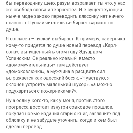
бы переводчику шею, разум возражает: ты что, у нас
же свобода слова и творчества. И в существующей
нынче моде заново переводить классику нет ничего
опасного. Пускай читатель выбирает вариант по
душе.
Я согласен – пускай выбирает. К примеру, наверняка
кому-то придется по душе новый перевод «Карл­
сона», выпущенный в этом году Эдуардом
Успенским. Он реально клевый: вместо
«домомучительницы» там действует
«домокозлючка», а мужчина в расцвете сил
выражается как одесский босяк: «Чувствую, я
склонен устроить маленький шухер», «а можно
подухариться с пожарниками?».
Ну а если у кого-то, как у меня, против этого
прогресса восстает изнутри совковое прошлое,
покупая новые издания старых книг, загляните под
обложку и не забудьте уточнить, когда и кем был
сделан перевод.