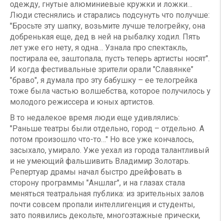
одежду, гнутые алюминиевые кружки и ложки…
Люди стеснялись и старались подсунуть что получше:
"Бросьте эту шапку, возьмите лучше телогрейку, она
добренькая еще, дед в ней на рыбалку ходил. Пять
лет уже его нету, я одна… Узнала про спектакль,
постирала ее, заштопала, пусть теперь артисты носят".
И когда фестивальные зрители орали "Славянке"
"браво", я думала про эту бабушку – ее телогрейка
тоже была частью волшебства, которое получилось у
молодого режиссера и юных артистов.
В то недалекое время люди еще удивлялись:
"Раньше театры были отдельно, город – отдельно. А
потом произошло что-то…" Но все уже кончалось,
засыхало, умирало. Уже уехал из города талантливый
и не умеющий фальшивить Владимир Золотарь.
Репертуар драмы начал быстро дрейфовать в
сторону программы "Аншлаг", и на глазах стала
меняться театральная публика: из зрительных залов
почти совсем пропали интеллигенция и студенты,
зато появились декольте, многоэтажные прически,