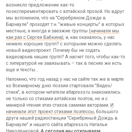
возникло предложение как-то
поэксперементировать с алтайской прозой. Но вдруг
мы вспомнили, что на "Серебряном Дожде в
Барнауле" проходят т.н. "живые концерты" в которых
местные, а иногда и заезжие группы (
начинали мы
как раз с Сергея Бабкина
), и, как оказалось, у нас
немало хороших групп? c которыми можно сделать
новый видеопроект. Почему бы не содать
видеоархив наших групп? А насчет того, чтобы как-то
с литературой не завязывать – так в песнях же есть
еще и тексты…
Напомню, что год назад у нас на сайте так же в марте
ко Всемирному дню поэзии стартовали "Видео/
стихи", в котором читатели altapress.ru знакомились
не только со стихами алтайских поэтов, но и с
манерой чтения этих стихов самими авторами.
И
начинали этот проект стихами поэтессы
, большого
друга нашей радиостанции "Серебряный Дождь в
Барнауле" и нашего сайта altapress.ru Натальи
Николенковой.
А сегодня мы открываем