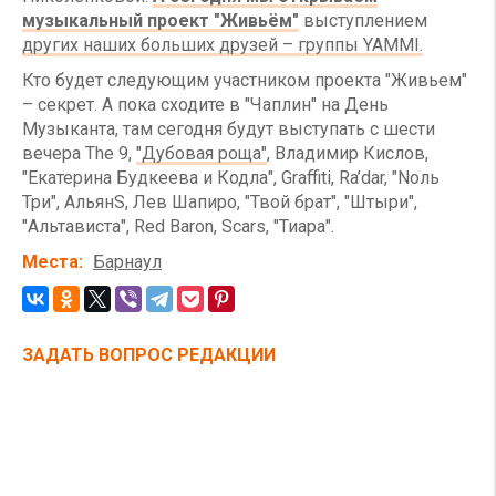
музыкальный проект "Живьём"
выступлением
других наших больших друзей – группы YAMMI.
Кто будет следующим участником проекта "Живьем"
– секрет. А пока сходите в "Чаплин" на День
Музыканта, там сегодня будут выступать с шести
вечера The 9,
"Дубовая роща"
, Владимир Кислов,
"Екатерина Будкеева и Кодла", Graffiti, Ra’dar, "Nоль
Три", АльянS, Лев Шапиро, "Твой брат", "Штыри",
"Альтависта", Red Baron, Scars, "Тиара".
Места
Барнаул
ЗАДАТЬ ВОПРОС РЕДАКЦИИ