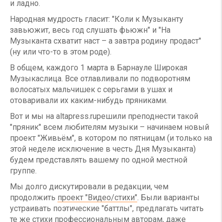
и ладно.
Народная мудрость гласит: "Коли к Музыканту
завьюжит, весь год слушать фьюжн" и "На
Музыканта схватит наст – а завтра родину продаст"
(ну или что-то в этом роде).
В общем, каждого 1 марта в Барнауле Широкая
Музыкаслица. Все отлавливали по подворотням
волосатых мальчишек с серьгами в ушах и
отоваривали их каким-нибудь пряниками.
Вот и мы на altapress.ruрешили преподнести такой
"пряник" всем любителям музыки – начинаем новый
проект "Живьём", в котором по пятницам (и только на
этой неделе исключение в честь Дня Музыканта)
будем представлять вашему по одной местной
группе.
Мы долго дискутировали в редакции, чем
продолжить
проект "Видео/стихи"
. Были варианты
устраивать поэтические "баттлы", предлагать читать
те же стихи профессиональным авторам, даже