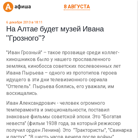
8 АВГУСТА
6 декабря 2013 в 18:11
На Алтае будет музей Ивана
"Грозного"?
"Иван Грозный" – такое прозвище среди коллег-
киношников было у нашего прославленного
земляка, кинобосса советских послевоенных лет
Ивана Пырьева – одного из прототипов героев
идущего в эти дни телевизионного сериала
"Оттепель". Пырьева боялись, его уважали, им
восхищались.
Иван Александрович - человек огромного
темперамента и эмоциональности, поставил
знаковые фильмы советской эпохи. Это "Богатая
невеста" (фильм 1938 года, за который режиссер
получил орден Ленина). Это "Трактористы", "Свинарка
и пастух", "В шесть часов вечера после войны",