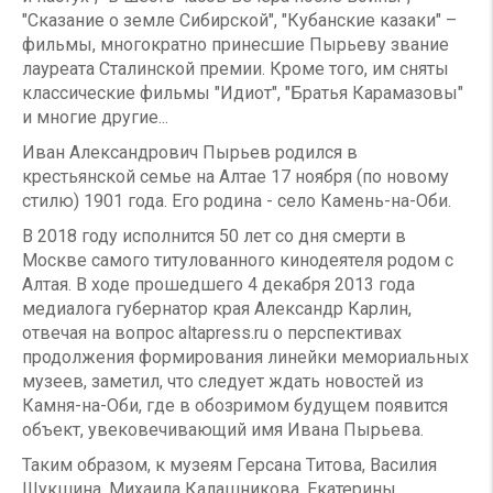
"Сказание о земле Сибирской", "Кубанские казаки" –
фильмы, многократно принесшие Пырьеву звание
лауреата Сталинской премии. Кроме того, им сняты
классические фильмы "Идиот", "Братья Карамазовы"
и многие другие...
Иван Александрович Пырьев родился в
крестьянской семье на Алтае 17 ноября (по новому
стилю) 1901 года. Его родина - село Камень-на-Оби.
В 2018 году исполнится 50 лет со дня смерти в
Москве самого титулованного кинодеятеля родом с
Алтая. В ходе прошедшего 4 декабря 2013 года
медиалога губернатор края Александр Карлин,
отвечая на вопрос altapress.ru о перспективах
продолжения формирования линейки мемориальных
музеев, заметил, что следует ждать новостей из
Камня-на-Оби, где в обозримом будущем появится
объект, увековечивающий имя Ивана Пырьева.
Таким образом, к музеям Герсана Титова, Василия
Шукшина, Михаила Калашникова, Екатерины