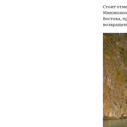
Стоит отме
Минэконом
Востока, п
возвращени