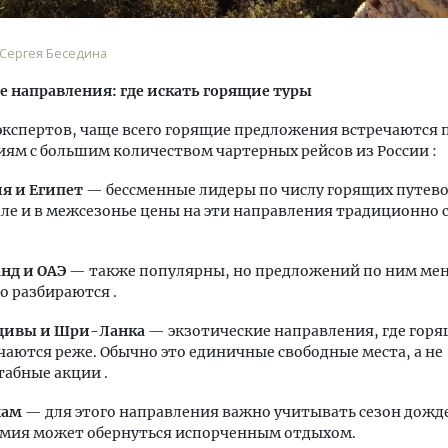
 Сергея Беседина
 направления: где искать горящие туры
экспертов, чаще всего горящие предложения встречаются 
ям с большим количеством чартерных рейсов из России :
я и Египет
— бессменные лидеры по числу горящих путево
ле и в межсезонье цены на эти направления традиционно
нд и ОАЭ
— также популярны, но предложений по ним мен
о разбираются .
дивы и Шри-Ланка
— экзотические направления, где гор
чаются реже. Обычно это единичные свободные места, а не
абные акции .
нам
— для этого направления важно учитывать сезон дожд
мия может обернуться испорченным отдыхом.