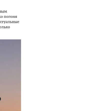
ьным
ко погоня
актуальные
олько