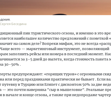
адокия.
 Сергея Беседина
диционный пик туристического сезона, и именно в это вре
вляется наибольшее количество предложений с пометкой 
 значит на самом деле? Вопреки мифам, это не всегда «рас
. Чаще всего — маркетинговый инструмент, позволяющий
рам заполнить рейсы или номера в последний момент. Н
ачинается за 3–5 дней до вылета, когда стоимость пакета
на 30–50% .
перты предупреждают: «горящих туров» с огромными ски
она или перед праздниками практически не бывает . Если в
 путевку в Турцию или Египет с дисконтом 50% за две нед
а — это почти наверняка "сыр в мышеловке". Реальные п
 в начале и конце сезона, а также при недопродаже чарте