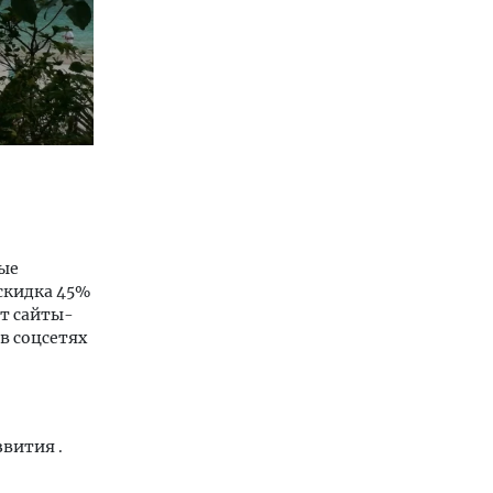
ные
«скидка 45%
т сайты-
в соцсетях
вития .