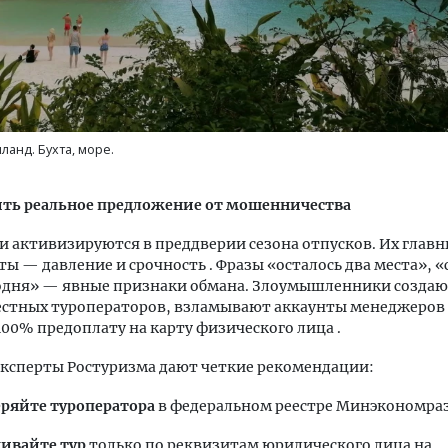
ланд. Бухта, море.
ить реальное предложение от мошенничества
активизируются в преддверии сезона отпусков. Их глав
ы — давление и срочность . Фразы «осталось два места», 
годня» — явные признаки обмана. Злоумышленники создаю
стных туроператоров, взламывают аккаунты менеджеров 
100% предоплату на карту физического лица .
ксперты Ростуризма дают четкие рекомендации:
ряйте туроператора
в федеральном реестре Минэкономраз
ивайте тур
только по реквизитам юридического лица на