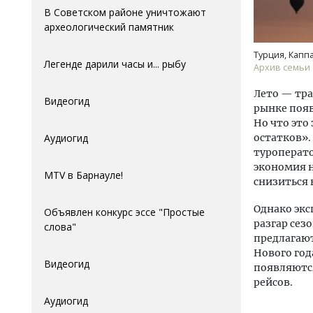
В Советском районе уничтожают
археологический памятник
Турция, Капп
Легенде дарили часы и... рыбу
Архив семьи
Лето — тра
Видеогид
рынке поя
Но что это
остатков»
Аудиогид
туроперато
экономия н
MTV в Барнауле!
снизиться 
Однако экс
Объявлен конкурс эссе "Простые
разгар сез
слова"
предлагают
Нового год
Видеогид
появляются
рейсов.
Аудиогид