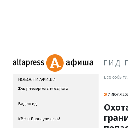
ГИД 
Все событи
НОВОСТИ АФИШИ
Жук размером с носорога
7 ИЮЛЯ 202
Видеогид
Охот
гран
КВН в Барнауле есть!
попа