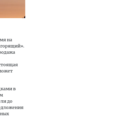
мя на
«горящий».
продажа
астоящая
 может
дками в
ам
ели до
редложения
рных