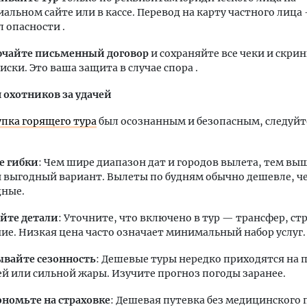
альном сайте или в кассе. Перевод на карту частного лиц
л опасности .
ючайте письменный договор
и сохраняйте все чеки и скр
иски. Это ваша защита в случае спора .
 охотников за удачей
пка горящего тура
был осознанным и безопасным, следуй
е гибки
: Чем шире диапазон дат и городов вылета, тем вы
 выгодный вариант. Вылеты по будням обычно дешевле, ч
ные.
йте детали
: Уточните, что включено в тур — трансфер, ст
ие. Низкая цена часто означает минимальный набор услуг.
вайте сезонность
: Дешевые туры нередко приходятся на 
й или сильной жары. Изучите прогноз погоды заранее.
ономьте на страховке
: Дешевая путевка без медицинского