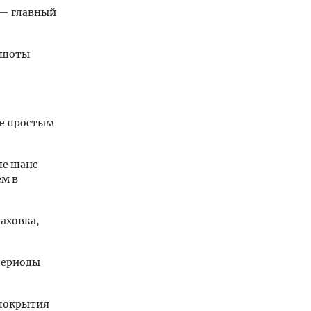
а — главный
иншоты
те простым
ше шанс
ем в
раховка,
периоды
 покрытия