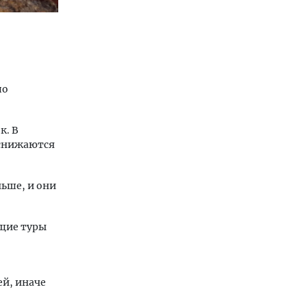
по
к. В
 снижаются
ьше, и они
ящие туры
ей, иначе