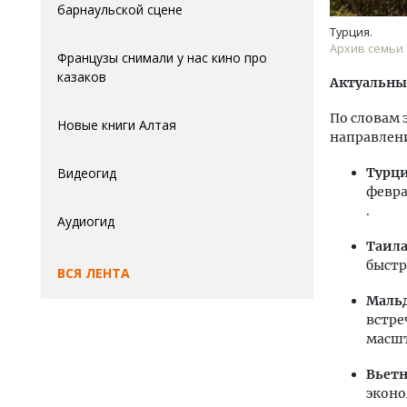
барнаульской сцене
Турция.
Архив семьи
Французы снимали у нас кино про
казаков
Актуальные
По словам 
Новые книги Алтая
направлени
Видеогид
Турци
февра
.
Аудиогид
Таила
быстр
ВСЯ ЛЕНТА
Маль
встре
масшт
Вьет
эконо