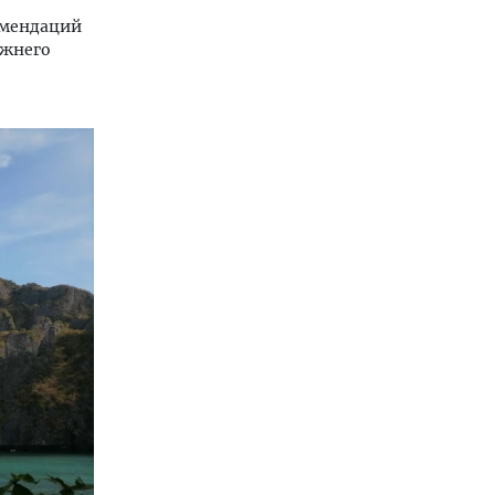
комендаций
ижнего