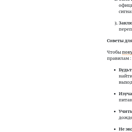
офици
сигна
Закл
переп
Советы для
Чтобы
поку
правилам :
Будьт
найти
выход
Изуча
питан
Учиты
дожде
Не эк