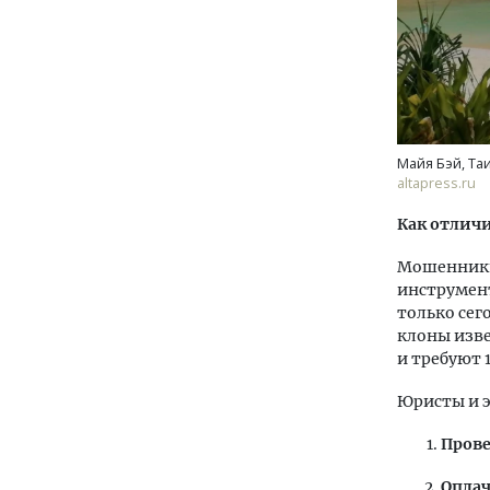
Майя Бэй, Таи
altapress.ru
Как отлич
Мошенники 
инструмент
только се
клоны изве
и требуют 
Юристы и э
Прове
Оплач