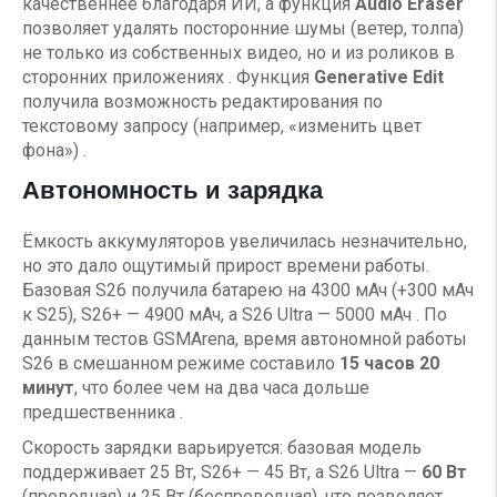
качественнее благодаря ИИ, а функция
Audio Eraser
позволяет удалять посторонние шумы (ветер, толпа)
не только из собственных видео, но и из роликов в
сторонних приложениях . Функция
Generative Edit
получила возможность редактирования по
текстовому запросу (например, «изменить цвет
фона») .
Автономность и зарядка
Ёмкость аккумуляторов увеличилась незначительно,
но это дало ощутимый прирост времени работы.
Базовая S26 получила батарею на 4300 мАч (+300 мАч
к S25), S26+ — 4900 мАч, а S26 Ultra — 5000 мАч . По
данным тестов GSMArena, время автономной работы
S26 в смешанном режиме составило
15 часов 20
минут
, что более чем на два часа дольше
предшественника .
Скорость зарядки варьируется: базовая модель
поддерживает 25 Вт, S26+ — 45 Вт, а S26 Ultra —
60 Вт
(проводная) и 25 Вт (беспроводная), что позволяет