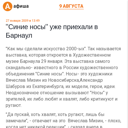
9 АВГУСТА
27 января 2009 в 13:49
"Синие носы" уже приехали в
Барнаул
"Как мы сделали искусство 2000-ых". Так называется
выставка, которая откроется в Художественном
музее Барнаула 29 января. Эта выставка самого
скандально- известного в России художественного
объединения "Синие носы". Носы- это художники
Вячеслав Мизин из Новосибирска,Александр
Шабуров из Екатеринбурга, их модели, герои, идеи.
Неоднозначное отношение вызывают "Носы" у
зрителей, их либо любят и хвалят, либо критикуют и
ругают.
"Да пускай, хоть хвалят, хоть ругают, лишь бы
замечали", - отвечает на это Вячеслав Мизин, - плохо,
когда нет никакой реакции", - сказал вчера в