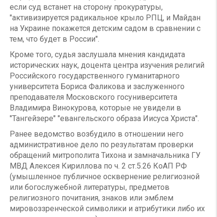
если суд встанет на сторону прокуратуры,
"активизируется радикальное крыло РПЦ, и Майдан
на Украине покажется детским садом в сравнении с
тем, что будет в России".
Кроме того, судья заслушала мнения кандидата
исторических наук, доцента центра изучения религий
Российского государственного гуманитарного
университета Бориса Фаликова и заслуженного
преподавателя Московского госуниверситета
Владимира Винокурова, которые не увидели в
"Тангейзере" "евангельского образа Иисуса Христа".
Ранее ведомство возбудило в отношении него
административное дело по результатам проверки
обращений митрополита Тихона и замначальника ГУ
МВД Алексея Кириллова по ч. 2 ст.5.26 КоАП РФ
(умышленное публичное осквернение религиозной
или богослужебной литературы, предметов
религиозного почитания, знаков или эмблем
мировоззренческой символики и атрибутики либо их