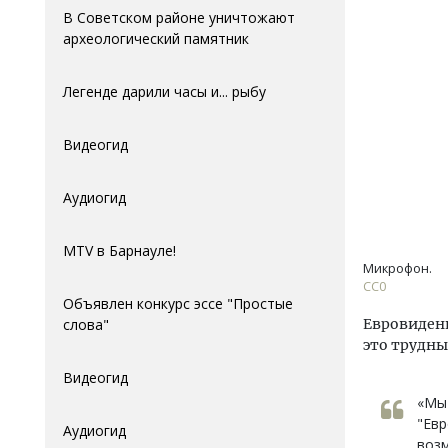
В Советском районе уничтожают
археологический памятник
Легенде дарили часы и... рыбу
Видеогид
Аудиогид
MTV в Барнауле!
Микрофон.
СС0
Объявлен конкурс эссе "Простые
слова"
Евровиден
это трудн
Видеогид
«Мы
"Евр
Аудиогид
возм