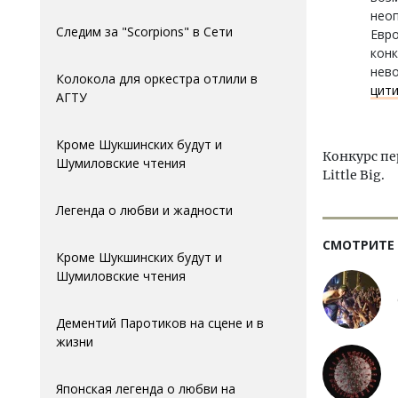
нео
Следим за "Scorpions" в Сети
Евро
конк
нево
Колокола для оркестра отлили в
цит
АГTУ
Кроме Шукшинских будут и
Конкурс пе
Шумиловские чтения
Little Big.
Легенда о любви и жадности
СМОТРИТЕ
Кроме Шукшинских будут и
Шумиловские чтения
Дементий Паротиков на сцене и в
жизни
Японская легенда о любви на