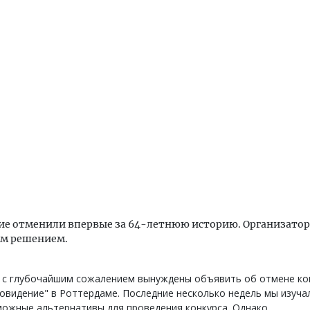
ие отменили впервые за 64-летнюю историю. Организатор
ым решением.
 с глубочайшим сожалением вынуждены объявить об отмене ко
овидение" в Роттердаме. Последние несколько недель мы изуча
ожные альтернативы для проведения конкурса. Однако