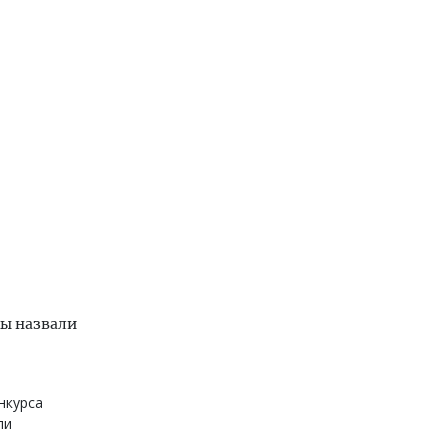
ы назвали
нкурса
ли