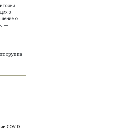
ритории
щих в
ешение о
», —
вит группа
нии COVID-