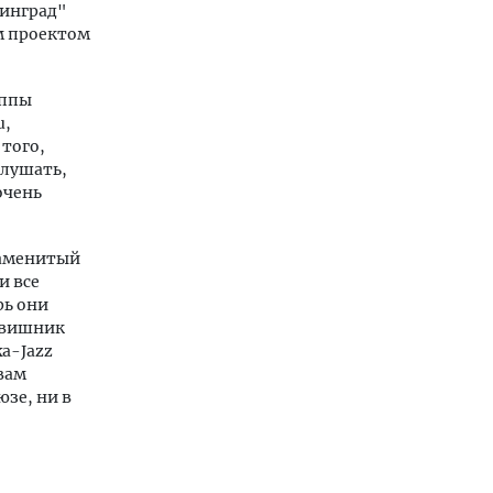
нинград"
ым проектом
уппы
u,
того,
слушать,
очень
наменитый
и все
рь они
лавишник
a-Jazz
вам
юзе, ни в