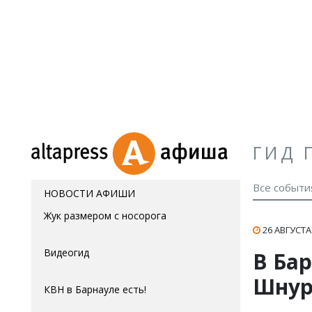
ГИД 
Все событи
НОВОСТИ АФИШИ
Жук размером с носорога
26 АВГУСТА 
Видеогид
В Ба
Шнур
КВН в Барнауле есть!