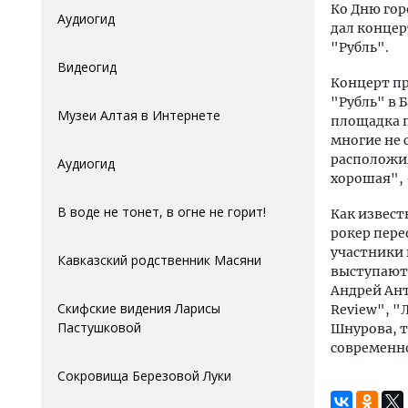
Ко Дню гор
Аудиогид
дал концер
"Рубль".
Видеогид
Концерт п
"Рубль" в Б
Музеи Алтая в Интернете
площадка п
многие не 
расположил
Аудиогид
хорошая", 
В воде не тонет, в огне не горит!
Как извест
рокер пере
участники 
Кавказский родственник Масяни
выступают 
Андрей Ант
Скифские видения Ларисы
Review", "
Пастушковой
Шнурова, т
современно
Сокровища Березовой Луки