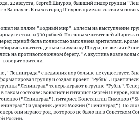
ода, 22 августа, Сергей Шнуров, бывший лидер группы "Ле
т в Барнауле. К нам в город Шнуров приехал со своим нов
рошел на пляже "Водный мир". Билеты на выступление гр
арнауле стоили 700 рублей. По словам читателей altapress.r
еред сценой была полностью заполнена зрителями. Кроме 
собираясь платить деньги за музыку Шнура, но желая её по
ись на противоположном берегу. "А акустика возле воды 
- говорят зрители.
но, "Ленинграда" с недавних пор больше не существует. З
форматировал группу и создал проект "Рубль". Практическ
группы "Ленинград" теперь играют в группе "Рубль". Тепе
в таком состоаве: вокалист и гитарист Сергей Шнуров, к
оненко ("Ленинград"), гитарист Константин Лимонов ("Sk
Ленинград") и ударник Денис Можин ("Ленинград"). По сло
еперь они играют рок, которого не было ни в Советском Со
й России.