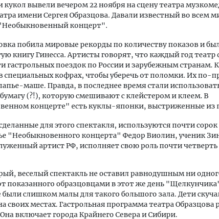
и кукол вывели вечером 22 ноября на сцену театра музком
атра имени Сергея Образцова. Давали известный во всем м
 "Необыкновенный концерт".
овка побила мировые рекорды по количеству показов и был
ую книгу Гинесса. Артисты говорят, что каждый год театр
ти гастрольных поездок по России и зарубежным странам. 
в специальных кофрах, чтобы уберечь от поломки. Их по-
папье-маше. Правда, в последнее время стали использоват
бумагу (?!), которую смешивают с клейстером и клеем. В
венном концерте" есть куклы-японки, выстриженные из 
 сделанные для этого спектакля, используются почти сорок 
ье "Необыкновенного концерта" Федор Виолин, ученик Зи
служенный артист РФ, исполняет свою роль почти четверть 
рый, веселый спектакль не оставил равнодушным ни одног
от показанного образцовцами в этот же день "Щелкунчика
е были слишком малы для такого большого зала. Дети скуча
на своих местах. Гастрольная программа театра Образцова 
. Она включает города Крайнего Севера и Сибири.