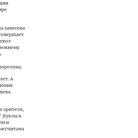
едии
ире
а занесена
 совершает
Кукол
прежнему
ь
поролона.
лет. А
новия
века.
о зрителя,
".Куклы в
ли и
рассчитана