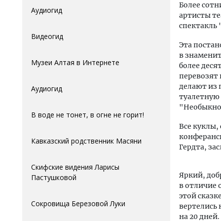
Более сотн
Аудиогид
артисты те
спектакль
Видеогид
Эта постан
в знаменит
Музеи Алтая в Интернете
более деся
перевозят 
делают из 
Аудиогид
туалетную 
"Необыкно
В воде не тонет, в огне не горит!
Все куклы,
конферанс
Кавказский родственник Масяни
Гердта, за
Скифские видения Ларисы
Яркий, доб
Пастушковой
в отличие 
этой сказк
Сокровища Березовой Луки
вертелись 
на 20 дней