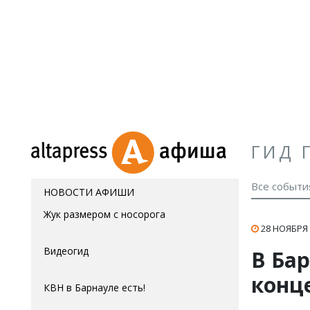
ГИД 
Все событи
НОВОСТИ АФИШИ
Жук размером с носорога
28 НОЯБРЯ 
Видеогид
В Ба
конц
КВН в Барнауле есть!