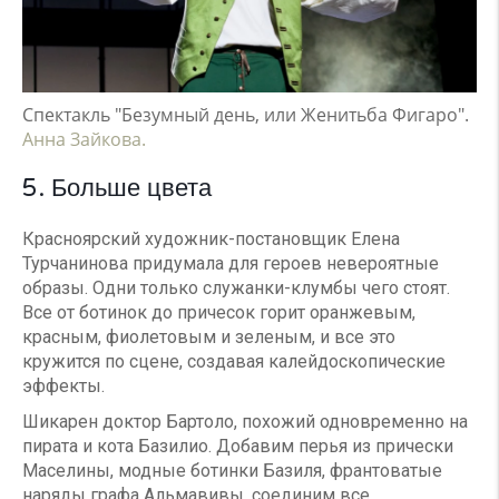
Спектакль "Безумный день, или Женитьба Фигаро".
Анна Зайкова.
5. Больше цвета
Красноярский художник-постановщик Елена
Турчанинова придумала для героев невероятные
образы. Одни только служанки-клумбы чего стоят.
Все от ботинок до причесок горит оранжевым,
красным, фиолетовым и зеленым, и все это
кружится по сцене, создавая калейдоскопические
эффекты.
Шикарен доктор Бартоло, похожий одновременно на
пирата и кота Базилио. Добавим перья из прически
Маселины, модные ботинки Базиля, франтоватые
наряды графа Альмавивы, соединим все