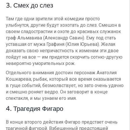
3. Смех до слез
Там где одни зрители этой комедии просто
улыбнутся, другие будут хохотать до слез. Смешон в
своем сладострастии и охоте до красивых служанок
граф Альмавива (Александр Савин). Ему под стать
уставшая от мужа Графиня (Юлия Юрьева). Желая
доказать свою непричастность к изменам эти двое
пойдут на все — им придется скорчить сотню-другую
невероятно уморительных рож.
Отдельного внимания достоин персонаж Анатолия
Кошкарева, рыбак, который все время оказывается
в гуще событий, безмолвствует, но зато очень удачно
и смешно роняет ведро. Он заговорит в конце
спектакля, и мы узнаем его имя.
4. Трагедия Фигаро
В конце второго действия Фигаро предстает очень
трагичной фигурой. Взбешенный предстоящей