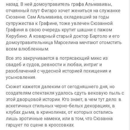
назад. В ней домоуправитель графа Альмавивы,
отчаянный плут Фигаро хочет жениться на служанке
Сюзанне. Сам Альмавива, охладевший за годы
супружества к Графине, тоже увлечен Сюзанной.
Графиня в свою очередь крутит шашни с пажом
Керубино. А коварный старый доктор Бартоло и его
домоуправительница Марселина мечтают отомстить
всем влюбленным.
Все это закручивается в потрясающий микс из
свадеб и судов, ревности и любви, интриг и
разоблачений с чудесной историей похищения и
усыновления.
Сюжет кажется далеким от сегодняшнего дня, но
создателям спектакля удалось сдуть вековую пыль с
этой дворцовой истории. Кто знает, в чем тут дело: в
аскетичных стильных черно-белых декорациях, в
клубах дыма, в кринолинах, от которых остались
лишь эротичные намеки, или в том, что Сюзанна
гарцует по сцене в кроссовках.