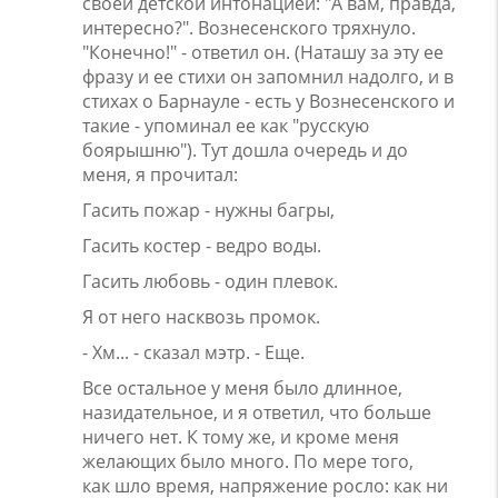
своей детской интонацией: "А вам, правда,
интересно?". Вознесенского тряхнуло.
"Конечно!" - ответил он. (Наташу за эту ее
фразу и ее стихи он запомнил надолго, и в
стихах о Барнауле - есть у Вознесенского и
такие - упоминал ее как "русскую
боярышню"). Тут дошла очередь и до
меня, я прочитал:
Гасить пожар - нужны багры,
Гасить костер - ведро воды.
Гасить любовь - один плевок.
Я от него насквозь промок.
- Хм... - сказал мэтр. - Еще.
Все остальное у меня было длинное,
назидательное, и я ответил, что больше
ничего нет. К тому же, и кроме меня
желающих было много. По мере того,
как шло время, напряжение росло: как ни