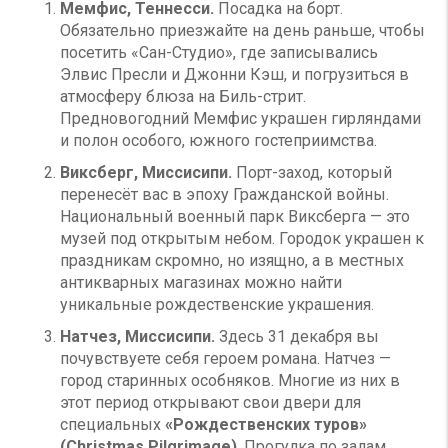
Мемфис, Теннесси.
Посадка на борт.
Обязательно приезжайте на день раньше, чтобы
посетить «Сан-Студио», где записывались
Элвис Пресли и Джонни Кэш, и погрузиться в
атмосферу блюза на Биль-стрит.
Предновогодний Мемфис украшен гирляндами
и полон особого, южного гостеприимства.
Виксберг, Миссисипи.
Порт-заход, который
перенесёт вас в эпоху Гражданской войны.
Национальный военный парк Виксберга — это
музей под открытым небом. Городок украшен к
праздникам скромно, но изящно, а в местных
антикварных магазинах можно найти
уникальные рождественские украшения.
Натчез, Миссисипи.
Здесь 31 декабря вы
почувствуете себя героем романа. Натчез —
город старинных особняков. Многие из них в
этот период открывают свои двери для
специальных
«Рождественских туров»
(Christmas Pilgrimage)
. Прогулка по залам,