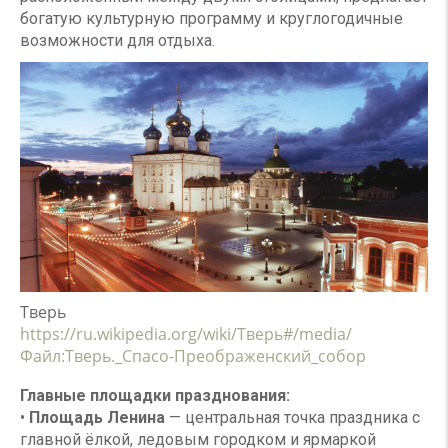
богатую культурную программу и круглогодичные
возможности для отдыха.
Тверь
https://ru.wikipedia.org/wiki/Тверь#/media/
Файл:Тверь._Спасо-Преображенский_собор
Главные площадки празднования:
•
Площадь Ленина
— центральная точка праздника с
главной ёлкой, ледовым городком и ярмаркой