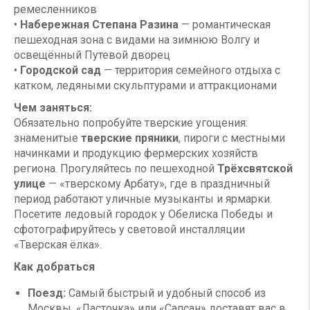
ремесленников
•
Набережная Степана Разина
— романтическая
пешеходная зона с видами на зимнюю Волгу и
освещённый Путевой дворец
•
Городской сад
— территория семейного отдыха с
катком, ледяными скульптурами и аттракционами
Чем заняться:
Обязательно попробуйте тверские угощения:
знаменитые
тверские пряники
, пироги с местными
начинками и продукцию фермерских хозяйств
региона. Прогуляйтесь по пешеходной
Трёхсвятской
улице
— «тверскому Арбату», где в праздничный
период работают уличные музыканты и ярмарки.
Посетите ледовый городок у Обелиска Победы и
сфотографируйтесь у световой инсталляции
«Тверская ёлка».
Как добраться
Поезд:
Самый быстрый и удобный способ из
Москвы. «Ласточка» или «Сапсан» доставят вас в