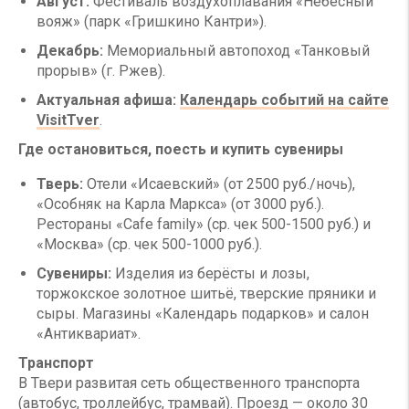
Август:
Фестиваль воздухоплавания «Небесный
вояж» (парк «Гришкино Кантри»).
Декабрь:
Мемориальный автопоход «Танковый
прорыв» (г. Ржев).
Актуальная афиша:
Календарь событий на сайте
VisitTver
.
Где остановиться, поесть и купить сувениры
Тверь:
Отели «Исаевский» (от 2500 руб./ночь),
«Особняк на Карла Маркса» (от 3000 руб.).
Рестораны «Cafe family» (ср. чек 500-1500 руб.) и
«Москва» (ср. чек 500-1000 руб.).
Сувениры:
Изделия из берёсты и лозы,
торжокское золотное шитьё, тверские пряники и
сыры. Магазины «Календарь подарков» и салон
«Антиквариат».
Транспорт
В Твери развитая сеть общественного транспорта
(автобус, троллейбус, трамвай). Проезд — около 30