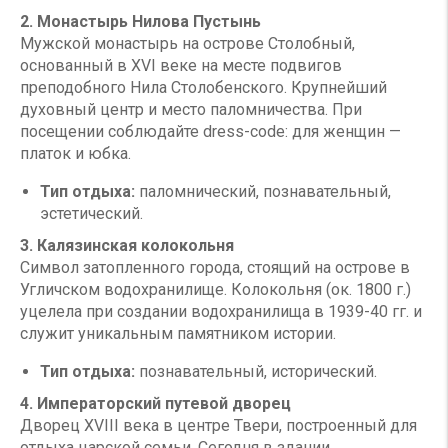
2. Монастырь Нилова Пустынь
Мужской монастырь на острове Столобный,
основанный в XVI веке на месте подвигов
преподобного Нила Столобенского. Крупнейший
духовный центр и место паломничества. При
посещении соблюдайте dress-code: для женщин —
платок и юбка.
Тип отдыха:
паломнический, познавательный,
эстетический.
3. Калязинская колокольня
Символ затопленного города, стоящий на острове в
Угличском водохранилище. Колокольня (ок. 1800 г.)
уцелела при создании водохранилища в 1939-40 гг. и
служит уникальным памятником истории.
Тип отдыха:
познавательный, исторический.
4. Императорский путевой дворец
Дворец XVIII века в центре Твери, построенный для
отдыха царской семьи. Сегодня в здании