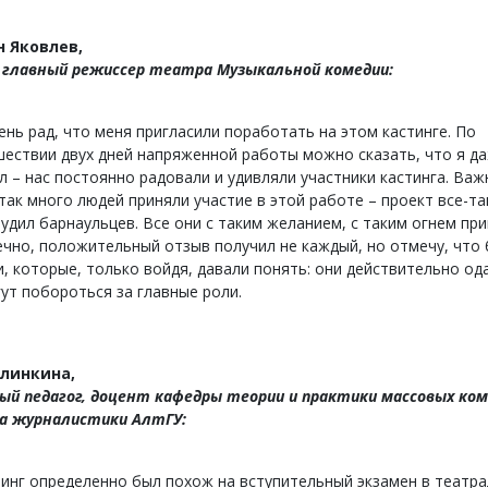
 Яковлев,
 главный режиссер театра Музыкальной комедии:
ень рад, что меня пригласили поработать на этом кастинге. По
ествии двух дней напряженной работы можно сказать, что я да
л – нас постоянно радовали и удивляли участники кастинга. Важ
так много людей приняли участие в этой работе – проект все-та
удил барнаульцев. Все они с таким желанием, с таким огнем пр
чно, положительный отзыв получил не каждый, но отмечу, что 
, которые, только войдя, давали понять: они действительно од
ут побороться за главные роли.
улинкина,
й педагог, доцент кафедры теории и практики массовых ко
а журналистики АлтГУ:
инг определенно был похож на вступительный экзамен в театр