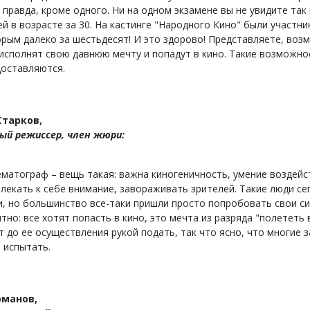
 правда, кроме одного. Ни на одном экзамене вы не увидите так
й в возрасте за 30. На кастинге "Народного Кино" были участни
рым далеко за шестьдесят! И это здорово! Представляете, воз
исполнят свою давнюю мечту и попадут в кино. Такие возможно
доставляются.
Старков,
й режиссер, член жюри:
матограф – вещь такая: важна киногеничность, умение воздейс
лекать к себе внимание, завораживать зрителей. Такие люди се
, но большинство все-таки пришли просто попробовать свои си
тно: все хотят попасть в кино, это мечта из разряда "полететь 
т до ее осуществления рукой подать, так что ясно, что многие 
 испытать.
оманов,