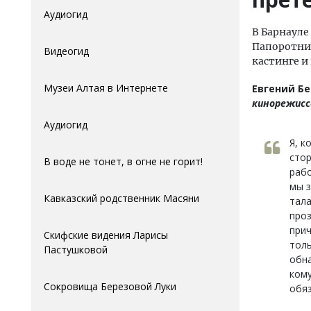
Аудиогид
В Барнауле
Папоротник
Видеогид
кастинге и
Музеи Алтая в Интернете
Евгений Бе
кинорежисс
Аудиогид
Я, к
стор
В воде не тонет, в огне не горит!
рабо
мы з
Кавказский родственник Масяни
тала
проз
прич
Скифские видения Ларисы
толь
Пастушковой
обна
кому
Сокровища Березовой Луки
обяз