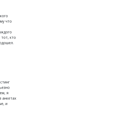
икого
ому что
каждого
 тот, кто
подошел.
астинг
рьезно
ем, я
в анкетах
е, и