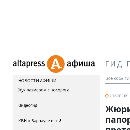
ГИД 
Все событи
НОВОСТИ АФИШИ
Жук размером с носорога
20 АПРЕЛЯ 
Видеогид
Жюри
папо
КВН в Барнауле есть!
прет