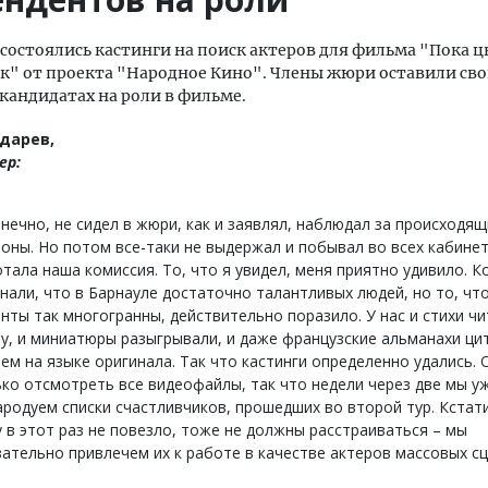
 состоялись кастинги на поиск актеров для фильма "Пока ц
" от проекта "Народное Кино". Члены жюри оставили сво
 кандидатах на роли в фильме.
дарев,
ер:
онечно, не сидел в жюри, как и заявлял, наблюдал за происходя
оны. Но потом все-таки не выдержал и побывал во всех кабинет
тала наша комиссия. То, что я увидел, меня приятно удивило. К
нали, что в Барнауле достаточно талантливых людей, но то, что
нты так многогранны, действительно поразило. У нас и стихи чи
у, и миниатюры разыгрывали, и даже французские альманахи ци
ем на языке оригинала. Так что кастинги определенно удались.
ко отсмотреть все видеофайлы, так что недели через две мы у
родуем списки счастливчиков, прошедших во второй тур. Кстати
 в этот раз не повезло, тоже не должны расстраиваться – мы
ательно привлечем их к работе в качестве актеров массовых сц