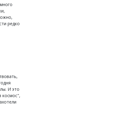
 много
ки,
можно,
сти редко
твовать,
годня
лы. И это
в космос",
захотели