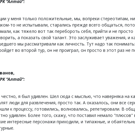
РК "Алтай":
ии у меня только положительные, мы, вопреки стереотипам, н
ком-то не испытывали, старались прежде всего общаться, пот
мали, как тяжело вот так перебороть себя, прийти и не просто
ворить, а показать свой талант. Это заслуживает уважения, и 
едшего мы рассматривали как личность. Тут надо так понимать:
ройдет во второй тур, он не проиграл, он просто в этот раз не 
ванов,
РК "Алтай":
 честно, я был удивлен. Шел сюда с мыслью, что наверняка на к
лят люди для развлечения, просто так. А оказалось, они все се
шли к процессу, готовились, волновались, репетировали. В общ
тно удивлен. Более того, скажу, что поставил немало "плюсов" 
кие интересные персонажи приходили, и типажные, и обаятельны
турные.