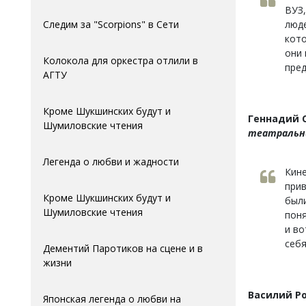
ВУЗ,
Следим за "Scorpions" в Сети
люде
кото
они 
Колокола для оркестра отлили в
пре
АГTУ
Кроме Шукшинских будут и
Геннадий 
Шумиловские чтения
театральны
Легенда о любви и жадности
Кине
прив
Кроме Шукшинских будут и
были
Шумиловские чтения
поня
и во
себя
Дементий Паротиков на сцене и в
жизни
Василий Р
Японская легенда о любви на