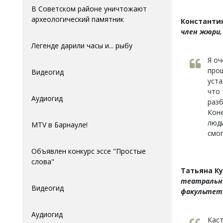
В Советском районе уничтожают
археологический памятник
Константин
член жюри,
Легенде дарили часы и... рыбу
Я оч
прош
Видеогид
уста
что 
Аудиогид
разб
Коне
люди
MTV в Барнауле!
смог
Объявлен конкурс эссе "Простые
слова"
Татьяна К
театральны
Видеогид
факультет
Аудиогид
Каст