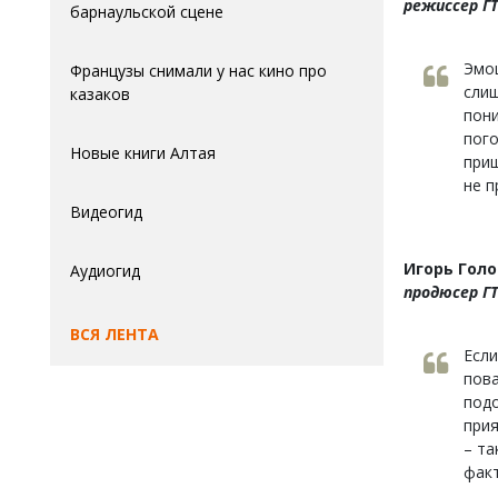
режиссер ГТ
барнаульской сцене
Эмоц
Французы снимали у нас кино про
слиш
казаков
пони
пого
Новые книги Алтая
приш
не п
Видеогид
Игорь Голо
Аудиогид
продюсер ГТ
ВСЯ ЛЕНТА
Если
пова
подо
прия
– та
фак