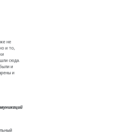
же не
но и то,
ки
ишли сюда.
были и
арены и
ммуникаций
альный