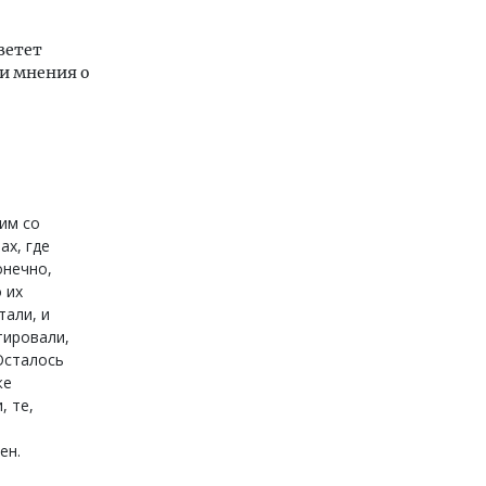
ветет
и мнения о
щим со
ах, где
онечно,
 их
тали, и
тировали,
 Осталось
же
, те,
ен.