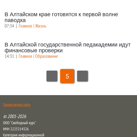
В Алтайском крае готовятся к первой волне
паводка
07:34
|
Главное | Жизнь
В Алтайской государственной педакадемии идут
финансовые проверки
14:31
|
Главное | Образование
5
Полная версия сайта
© 2001-2026
ООО “Свободный курс”
ИНН 2225214326
Категория информационной