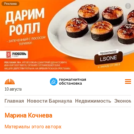
Реклама
To
F7
10 августа
Главная
Новости Барнаула
Недвижимость
Эконом
Марина Кочнева
Материалы этого автора: