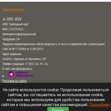
Полная версия сайта
© 2001-2026
ООО “Свободный курс”
ИНН 2225214326
Категория информационной
продукции 18+
Редакция информационных сайтов altapress.ru, sv-kurs.ru (свидетельство о регистрации
СМИ Эл №77-70984 от 13.09.2017)
Адрес редакции:
656043
,
г. Барнаул
,
ул. Короленко, 107
Телефон редакции:
+7 3852 26–45–26
,
E-mail:
news@altapress.ru
Реклама на сайте
Отдел рекламы в ТГ
На сайте используются cookie. Продолжая пользоваться
Прайс на рекламу на сайте и в соцсетях
сайтом, вы соглашаетесь на использование cookie,
Обратная связь
которые мы используем для удобства пользования
Пользовательское соглашение
сайтом и повышения качества рекомендаций.
Подробнее
.
Правила комментирования
Принять