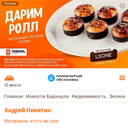
Реклама
To
F7
10 августа
Главная
Новости Барнаула
Недвижимость
Эконом
Андрей Никитин
Материалы этого автора: