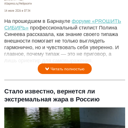
Altapress.ru/Нейросети
14 июля 2026 в 07:34
На прошедшем в Барнауле
форуме «PROШИТЬ
СИБИРЬ»
профессиональный стилист Полина
Синеева рассказала, как знание своего типажа
внешности помогает не только выглядеть
гармонично, но и чувствовать себя уверенно. И
главное, почему типаж — это не приговор, а
лишь ориентир для самовыражения.
Читать полностью
Стало известно, вернется ли
экстремальная жара в Россию