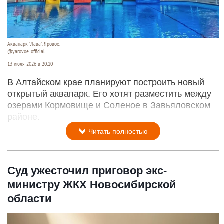
Аквапарк "Лава". Яровое.
@yarovoe_official
13 июля 2026 в 20:10
В Алтайском крае планируют построить новый
открытый аквапарк. Его хотят разместить между
озерами Кормовище и Соленое в Завьяловском
районе.
Читать полностью
Суд ужесточил приговор экс-
министру ЖКХ Новосибирской
области