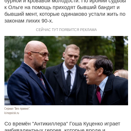
бурной и кровавой молодости. По иронии судьбы
к Ольге на помощь приходят бывший бандит и
бывший мент, которые одинаково устали жить по
законам лихих 90-х.
Сериал "Без правил".
kinopoisk.ru
Со времён "Антикиллера" Гоша Куценко играет
амбивалентных героев, которые вроде и