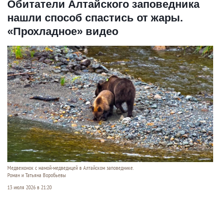
Обитатели Алтайского заповедника
нашли способ спастись от жары.
«Прохладное» видео
Медвежонок с мамой-медведицей в Алтайском заповеднике.
Роман и Татьяна Воробьевы
13 июля 2026 в 21:20
В
Алтайском заповеднике
наступило жаркое
лето, и его обитатели нашли свои способы