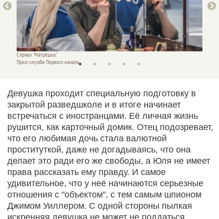
Сериал "Матрёшка".
Сериал 
Пресс-служба Первого канала.
Пресс-с
Девушка проходит специальную подготовку в
закрытой разведшколе и в итоге начинает
встречаться с иностранцами. Её личная жизнь
рушится, как карточный домик. Отец подозревает,
что его любимая дочь стала валютной
проституткой, даже не догадываясь, что она
делает это ради его же свободы, а Юля не имеет
права рассказать ему правду. И самое
удивительное, что у неё начинаются серьезные
отношения с "объектом", с тем самым шпионом
Джимом Уиллером. С одной стороны пылкая
искренняя девушка не может не поддаться