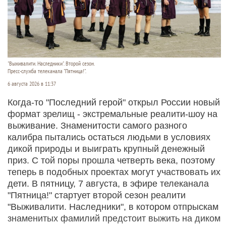
"Выживалити. Наследники". Второй сезон.
Пресс-служба телеканала "Пятница!".
6 августа 2026 в 11:37
Когда-то "Последний герой" открыл России новый
формат зрелищ - экстремальные реалити-шоу на
выживание. Знаменитости самого разного
калибра пытались остаться людьми в условиях
дикой природы и выиграть крупный денежный
приз. С той поры прошла четверть века, поэтому
теперь в подобных проектах могут участвовать их
дети. В пятницу, 7 августа, в эфире телеканала
"Пятница!" стартует второй сезон реалити
"Выживалити. Наследники", в котором отпрыскам
знаменитых фамилий предстоит выжить на диком