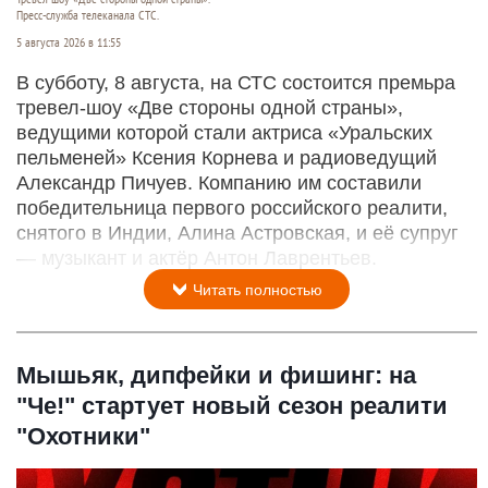
Пресс-служба телеканала СТС.
5 августа 2026 в 11:55
В субботу, 8 августа, на СТС состоится премьра
тревел-шоу «Две стороны одной страны»,
ведущими которой стали актриса «Уральских
пельменей» Ксения Корнева и радиоведущий
Александр Пичуев. Компанию им составили
победительница первого российского реалити,
снятого в Индии, Алина Астровская, и её супруг
— музыкант и актёр Антон Лаврентьев.
Читать полностью
Мышьяк, дипфейки и фишинг: на
"Че!" стартует новый сезон реалити
"Охотники"