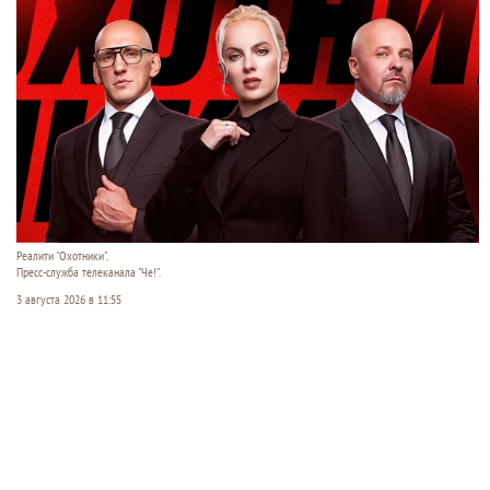
Реалити "Охотники".
Пресс-служба телеканала "Че!".
3 августа 2026 в 11:55
В понедельник, 3 августа, на телеканале «Че!»
стартует премьера нового сезона остросюжетного
реалити «Охотники». Ведущие проекта —
журналист Дарья Рубинская, шестикратный
чемпион мира по самбо Вячеслав Василевский и
бывший морпех Владимир Сорков — ловят