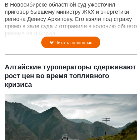
В Новосибирске областной суд ужесточил
приговор бывшему министру ЖКХ и энергетики
региона Денису Архипову. Его взяли под стражу
прямо в зале суда и отправили в колонию общего
режима на 3,5 года.
Читать полностью
Алтайские туроператоры сдерживают
рост цен во время топливного
кризиса