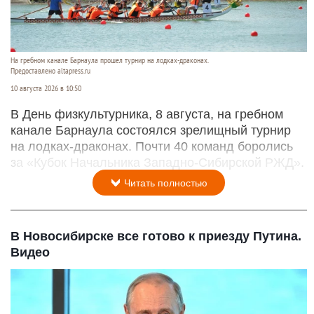
На гребном канале Барнаула прошел турнир на лодках-драконах.
Предоставлено altapress.ru
10 августа 2026 в 10:50
В День физкультурника, 8 августа, на гребном
канале Барнаула состоялся зрелищный турнир
на лодках-драконах. Почти 40 команд боролись
за «Кубок Начальника Западно-Сибирской РЖД».
Читать полностью
В Новосибирске все готово к приезду Путина.
Видео