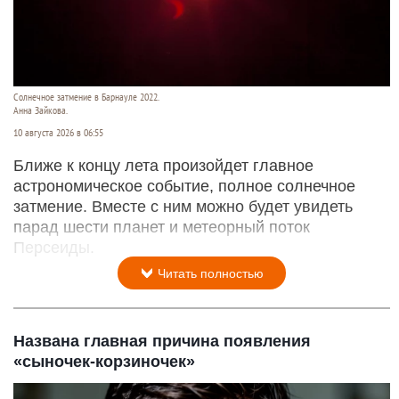
Солнечное затмение в Барнауле 2022.
Анна Зайкова.
10 августа 2026 в 06:55
Ближе к концу лета произойдет главное
астрономическое событие, полное солнечное
затмение. Вместе с ним можно будет увидеть
парад шести планет и метеорный поток
Персеиды.
Читать полностью
Названа главная причина появления
«сыночек-корзиночек»