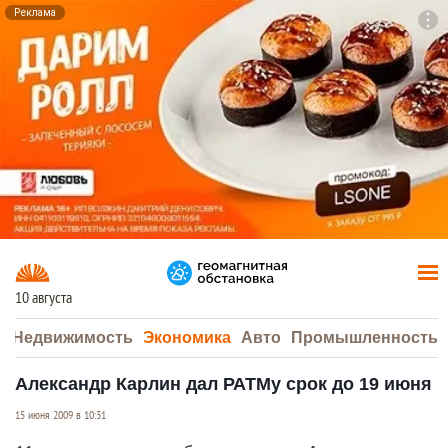
Реклама
To
F7
10 августа
а
Недвижимость
Экономика
Авто
Промышленность
Александр Карлин дал РАТМу срок до 19 июня
15 июня 2009 в 10:31