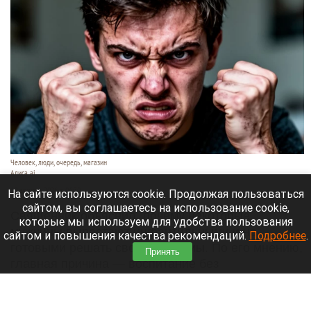
Человек, люди, очередь, магазин
Алиса ai
10 августа 2026 в 06:30
На сайте используются cookie. Продолжая пользоваться
сайтом, вы соглашаетесь на использование cookie,
Священник объяснил, почему некоторые
которые мы используем для удобства пользования
мужчины вырастают инфантильными и не
сайтом и повышения качества рекомендаций.
Подробнее
.
готовыми решать свои проблемы. По его мнению,
Принять
главная причина — воспитание без
положительного примера отца,
сообщает
«Лента.ру».