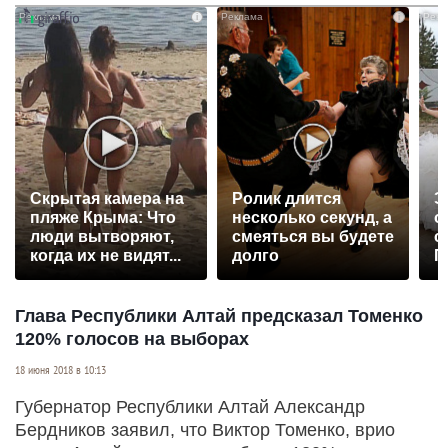
i
i
Скрытая камера на
Ролик длится
Э
пляже Крыма: Что
несколько секунд, а
о
люди вытворяют,
смеяться вы будете
с
когда их не видят...
долго
П
р
Глава Республики Алтай предсказал Томенко
120% голосов на выборах
18 июня 2018 в 10:13
Губернатор Республики Алтай Александр
Бердников заявил, что Виктор Томенко, врио