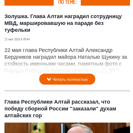
ПО ТЕМЕ:
Золушка. Глава Алтая наградил сотрудницу
МВД, маршировавшую на параде без
туфельки
23 мая 2018 в 09:44
22 мая глава Республики Алтай Александр
Бердников наградил майора Наталью Щукину за
стойкость именными часами, памятным фото с
Парада Победы и букетом цветов,
пишет
"РГ".
Читать полностью
Глава Республики Алтай рассказал, что
победу сборной России "заказали" духам
алтайских гор