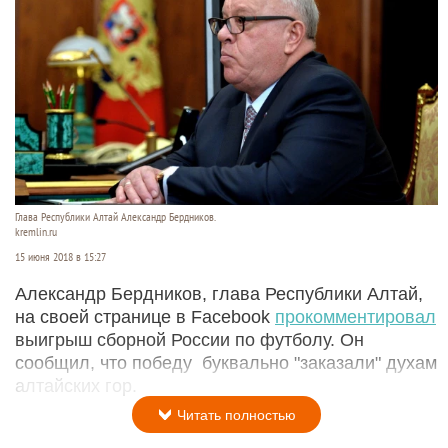
Глава Республики Алтай Александр Бердников.
kremlin.ru
15 июня 2018 в 15:27
Александр Бердников, глава Республики Алтай,
на своей странице в Facebook
прокомментировал
выигрыш сборной России по футболу. Он
сообщил, что победу буквально "заказали" духам
алтайских гор.
Читать полностью