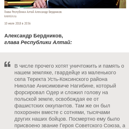
Глава Республики Алтай Александр Бердников.
kremlin.ru
10 июля 2018 в 20:56
Александр Бердников,
глава Республики Алтай:
В числе прочего хотят уничтожить и память о
нашем земляке, гвардейце из маленького
села Теректа Усть-Коксинского района
Николае Анисимовиче Нагибине, который
форсировал Одер и сложил голову на
польской земле, освобождая ее от
фашистских оккупантов. Там же он был
похоронен вместе с сотнями, тысячами
других наших бойцов. Посмертно ему было
присвоено звание Героя Советского Союза, а