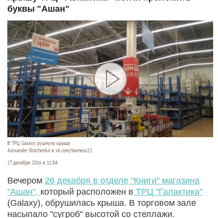
буквы "Ашан"
В ТРЦ Galaxy рушнула крыша
Alexander Botchenko в vk.com/barneos22
27 декабря 2016 в 11:04
Вечером
26 декабря в отделе "Книги" магазина
"Ашан",
который расположен в
ТРЦ "Галактика"
(Galaxy), обрушилась крыша. В торговом зале
насыпало "сугроб" высотой со стеллажи.