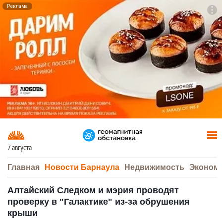
Реклама
To
F7
7 августа
Главная
Новости Барнаула
Недвижимость
Эконом
Алтайский Следком и мэрия проводят
проверку в "Галактике" из-за обрушения
крыши