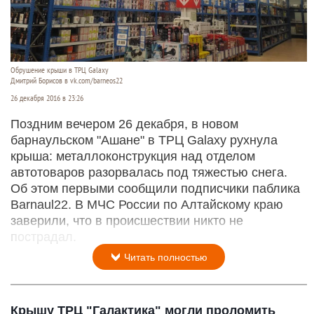
Обрушение крыши в ТРЦ Galaxy
Дмитрий Борисов в vk.com/barneos22
26 декабря 2016 в 23:26
Поздним вечером 26 декабря, в новом
барнаульском "Ашане" в ТРЦ Galaxy рухнула
крыша: металлоконструкция над отделом
автотоваров разорвалась под тяжестью снега.
Об этом первыми сообщили подписчики паблика
Barnaul22. В МЧС России по Алтайскому краю
заверили, что в происшествии никто не
пострадал.
Читать полностью
Крышу ТРЦ "Галактика" могли проломить