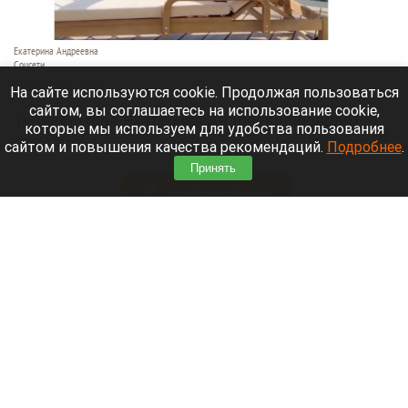
Екатерина Андреевна
Соцсети
6 августа 2026 в 19:00
На сайте используются cookie. Продолжая пользоваться
сайтом, вы соглашаетесь на использование cookie,
Телеведущая Екатерина Андреева проводит
которые мы используем для удобства пользования
отпуск на Алтае. Она поселилась в двухэтажной
сайтом и повышения качества рекомендаций.
Подробнее
.
вилле с видом на горы у реки Катунь.
Принять
Читать полностью
Медведю Мише в барнаульском зоопарке
устроили освежающий душ в жару. Видео