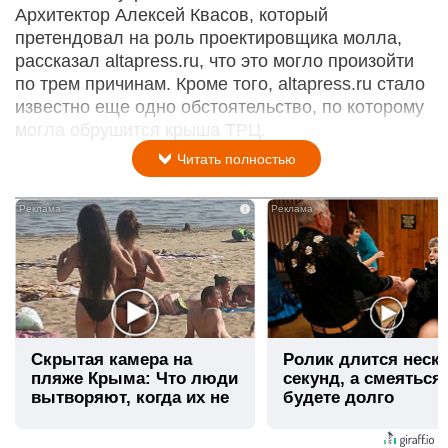
Архитектор Алексей Квасов, который
претендовал на роль проектировщика молла,
рассказал altapress.ru, что это могло произойти
по трем причинам. Кроме того, altapress.ru стало
известно еще одно обстоятельство, по которому
могла обрушится крыша ТРЦ.
Читать полностью
i
Скрытая камера на
Ролик длится неск
пляже Крыма: Что люди
секунд, а смеяться
вытворяют, когда их не
будете долго
видят...