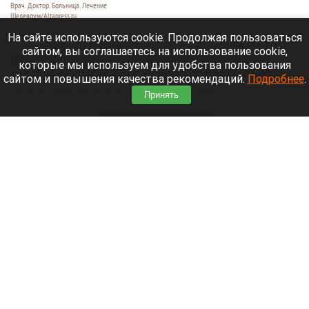
Врач. Доктор. Больница. Лечение
Шедеврум/Altapress.ru
31 июля 2026 в 14:20
На сайте используются cookie. Продолжая пользоваться
сайтом, вы соглашаетесь на использование cookie,
В больницу доставили 14-летнего мальчика с
которые мы используем для удобства пользования
торчащим в челюсти садовым инструментом.
сайтом и повышения качества рекомендаций.
Подробнее
.
Лезвие прошло в трех сантиметрах и
Принять
остановилось в миллиметре от глазницы.
Читать полностью
Владелец сети DNS рассказал о последствиях
пожара