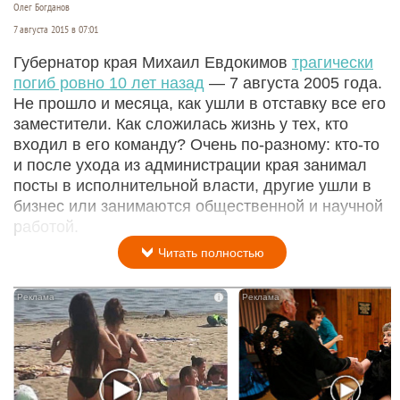
Олег Богданов
7 августа 2015 в 07:01
Губернатор края Михаил Евдокимов
трагически
погиб ровно 10 лет назад
— 7 августа 2005 года.
Не прошло и месяца, как ушли в отставку все его
заместители. Как сложилась жизнь у тех, кто
входил в его команду? Очень по-разному: кто-то
и после ухода из администрации края занимал
посты в исполнительной власти, другие ушли в
бизнес или занимаются общественной и научной
работой.
Читать полностью
i