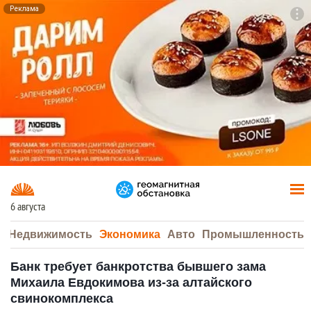
Реклама
To
F7
6 августа
а
Недвижимость
Экономика
Авто
Промышленность
Банк требует банкротства бывшего зама
Михаила Евдокимова из-за алтайского
свинокомплекса