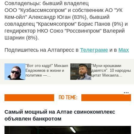
Совладельцы: бывший владелец
ООО "Кузбассмясопром" и собственник АО "УК
Кем-ойл" Александр Юган (83%), бывший
совладелец "Красмясопром" Борис Панов (9%) и
гендиректор НКО Союз "Россвинпром" Валерий
Шарнин (8%).
Подпишитесь на Алтапресс в
Телеграме
и в
Max
ил
"Мухи крошками
«Жизнь смешная». Экс
давятся". 10 народных
губернатору и артисту
цитат Михаила
Михаилу Евдокимову
Евдокимова
исполнилось бы 65 лет
— каким он остался в
народной памяти
ПО ТЕМЕ:
Самый мощный на Алтае свинокомплекс
объявлен банкротом