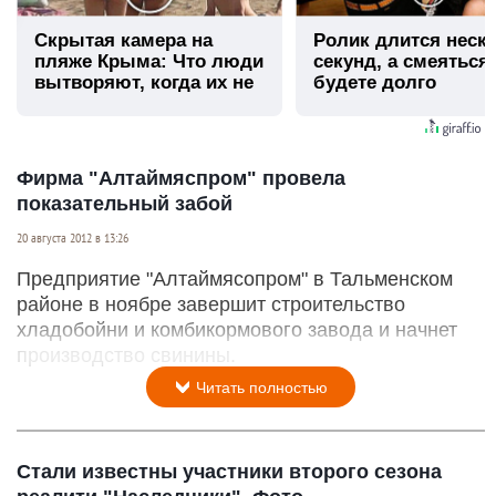
Скрытая камера на
Ролик длится неск
пляже Крыма: Что люди
секунд, а смеяться
вытворяют, когда их не
будете долго
видят...
Фирма "Алтаймяспром" провела
показательный забой
20 августа 2012 в 13:26
Предприятие "Алтаймясопром" в Тальменском
районе в ноябре завершит строительство
хладобойни и комбикормового завода и начнет
производство свинины.
Читать полностью
Стали известны участники второго сезона