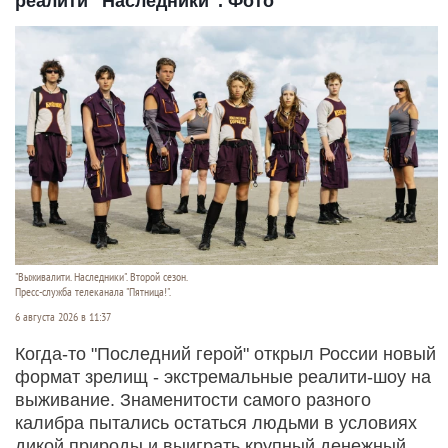
реалити "Наследники". Фото
"Выживалити. Наследники". Второй сезон.
Пресс-служба телеканала "Пятница!".
6 августа 2026 в 11:37
Когда-то "Последний герой" открыл России новый
формат зрелищ - экстремальные реалити-шоу на
выживание. Знаменитости самого разного
калибра пытались остаться людьми в условиях
дикой природы и выиграть крупный денежный