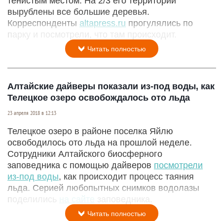
тенистым местом. На 2/3 его территории
вырублены все большие деревья.
Корреспонденты
altapress.ru
прогулялись по
парку и посмотрели, что там происходит.
Читать полностью
Алтайские дайверы показали из-под воды, как
Телецкое озеро освобождалось ото льда
23 апреля 2018 в 12:13
Телецкое озеро в районе поселка Яйлю
освободилось ото льда на прошлой неделе.
Сотрудники Алтайского биосферного
заповедника с помощью дайверов
посмотрели
из-под воды
, как происходит процесс таяния
льда. Серией любопытных снимков водолазы
поделились
на сайте
заповедника.
Читать полностью