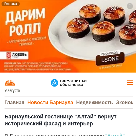
Реклама
To
F7
9 августа
Главная
Новости Барнаула
Недвижимость
Эконом
Барнаульской гостинице "Алтай" вернут
исторический фасад и интерьер
В Барнауле реконструируют гостиницу
"Алтай"
.