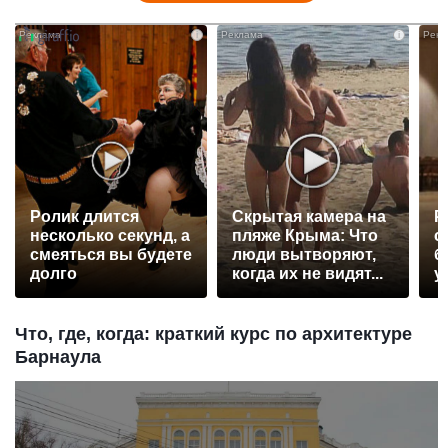
i
i
Ролик длится
Скрытая камера на
Р
несколько секунд, а
пляже Крыма: Что
с
смеяться вы будете
люди вытворяют,
б
долго
когда их не видят...
у
Что, где, когда: краткий курс по архитектуре
Барнаула