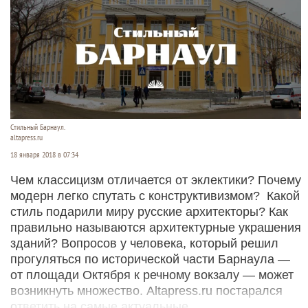
Стильный Барнаул.
altapress.ru
18 января 2018 в 07:34
Чем классицизм отличается от эклектики? Почему
модерн легко спутать с конструктивизмом? Какой
стиль подарили миру русские архитекторы? Как
правильно называются архитектурные украшения
зданий? Вопросов у человека, который решил
прогуляться по исторической части Барнаула —
от площади Октября к речному вокзалу — может
возникнуть множество. Altаpress.ru постарался
ответить на самые актуальные.