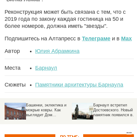
Реконструкция может быть связана с тем, что с
2019 года по закону каждая гостиница на 50 и
более номеров, должна иметь "звезды".
Подпишитесь на Алтапресс в
Телеграме
и в
Max
Автор
Юлия Абрамкина
Места
Барнаул
Сюжеты
Памятники архитектуры Барнаула
Башенки, эклектика и
Барнаул встретил
мокрые ковры. Как
Достоевского. Новый
выглядит Дом
памятник появился в
Полякова, который не
центре города
ремонтируют —
фоторепортаж