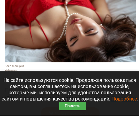
Секс. Женщина.
Нейросети
8 августа 2026 в 19:05
На сайте используются cookie. Продолжая пользоваться
сайтом, вы соглашаетесь на использование cookie,
Программа «Экстренный вызов» и активисты
которые мы используем для удобства пользования
вывели на чистую воду подпольный бордель в
сайтом и повышения качества рекомендаций.
Подробнее
.
элитном районе Екатеринбурга.
Принять
Читать полностью
Аномальный зной вернется в Алтайский край