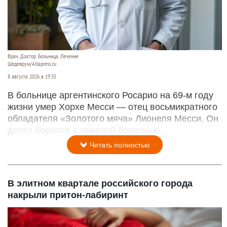
Врач. Доктор. Больница. Лечение
Шедеврум/Altapress.ru
8 августа 2026 в 19:35
В больнице аргентинского Росарио на 69-м году
жизни умер Хорхе Месси — отец восьмикратного
обладателя «Золотого мяча» Лионеля Месси. Он
долго боролся с тяжелой болезнью.
Читать полностью
В элитном квартале российского города
накрыли притон-лабиринт