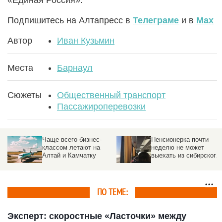
Подпишитесь на Алтапресс в
Телеграме
и в
Max
Автор
Иван Кузьмин
Места
Барнаул
Сюжеты
Общественный транспорт
Пассажироперевозки
Пенсионерка почти
Миллионы рублей на
неделю не может
организацию
выехать из сибирского
пассажирских
поселка из-за
перевозок в 2023 году
отсутствия автобуса
потратят в Омске
ПО ТЕМЕ:
Эксперт: скоростные «Ласточки» между