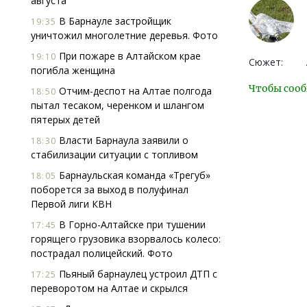
августа
В Барнауле застройщик
19:35
уничтожил многолетние деревья. Фото
При пожаре в Алтайском крае
19:10
Сюжет:
погибла женщина
Чтобы сооб
Отчим-деспот на Алтае полгода
18:50
пытал тесаком, черенком и шлангом
пятерых детей
Власти Барнаула заявили о
18:30
стабилизации ситуации с топливом
Барнаульская команда «Трегуб»
18:05
поборется за выход в полуфинал
Первой лиги КВН
В Горно-Алтайске при тушении
17:45
горящего грузовика взорвалось колесо:
пострадал полицейский. Фото
Пьяный барнаулец устроил ДТП с
17:25
переворотом на Алтае и скрылся