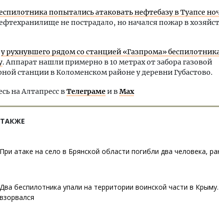
беспилотника попытались атаковать нефтебазу в Туапсе но
ефтехранилище не пострадало, но начался пожар в хозяй
м
у рухнувшего рядом со станцией «Газпрома» беспилотник
у
. Аппарат нашли примерно в 10 метрах от забора газовой
ной станции в Коломенском районе у деревни Губастово.
ь на Алтапресс в
Телеграме
и в
Max
 ТАКЖЕ
При атаке на село в Брянской области погибли два человека, р
Два беспилотника упали на территории воинской части в Крыму
взорвался