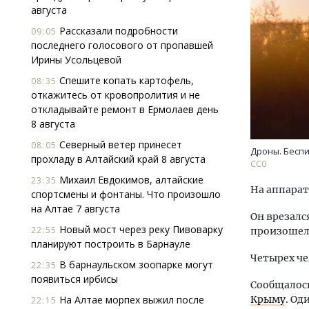
августа
Рассказали подробности
09:05
последнего голосового от пропавшей
Ирины Усольцевой
Спешите копать картофель,
08:35
откажитесь от кровопролития и не
откладывайте ремонт в Ермолаев день
Архитектурный код начинается с
Смел
8 августа
земли. Мощение крупноформатными
Ген
Северный ветер принесет
плитами становится новым
ЗИАС
08:05
Дроны. Беспи
прохладу в Алтайский край 8 августа
стандартом благоустройства
трен
СС0
Михаил Евдокимов, алтайские
СТРОИТЕЛЬСТВО
СТР
23:35
На аппарат
спортсмены и фонтаны. Что произошло
на Алтае 7 августа
Он врезалс
Новый мост через реку Пивоварку
22:55
произошел 
планируют построить в Барнауле
Четырех че
В барнаульском зоопарке могут
22:35
появиться ирбисы
Сообщалос
На Алтае морпех выжил после
Крыму
. Од
22:15