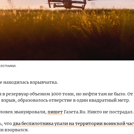
ость архитектурных идей.
Ищем новые берега. Ген
еральный директор компании
«Жилищной инициативы»
 — об эстетике городов,
Гатилов — о том, как де
лотники.
дах в фасадах и развитии рынка
оставаться на плаву, ког
штормит
ОИТЕЛЬСТВО
е находилась взрывчатка.
СТРОИТЕЛЬСТВО
я в резервуар объемом 3000 тонн, но нефти там не было. От
взрыв, образовалось отверстие в один квадратный метр.
ловек эвакуировали,
пишет
Газета.Ru. Никто не пострадал.
ь, что
два беспилотника упали на территории воинской час
ин взорвался.