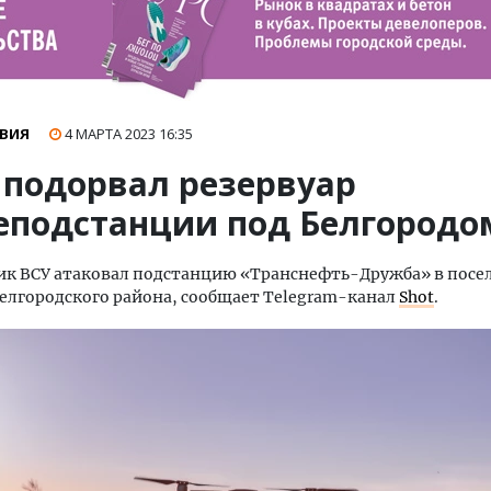
ВИЯ
4 МАРТА 2023
16:35
 подорвал резервуар
еподстанции под Белгородо
ик ВСУ атаковал подстанцию «Транснефть-Дружба» в посе
елгородского района, сообщает Telegram-канал
Shot
.