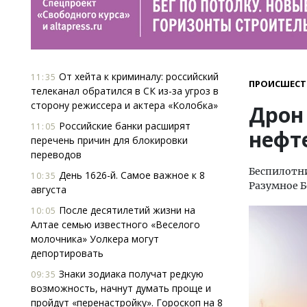
От хейта к криминалу: российский
11:35
ПРОИСШЕСТ
телеканал обратился в СК из-за угроз в
сторону режиссера и актера «Колобка»
Дрон
Российские банки расширят
11:05
нефт
перечень причин для блокировки
переводов
Беспилотн
День 1626-й. Самое важное к 8
10:35
Разумное Б
августа
После десятилетий жизни на
10:05
Алтае семью известного «Веселого
молочника» Уолкера могут
депортировать
Знаки зодиака получат редкую
09:35
возможность, начнут думать проще и
пройдут «перенастройку». Гороскоп на 8