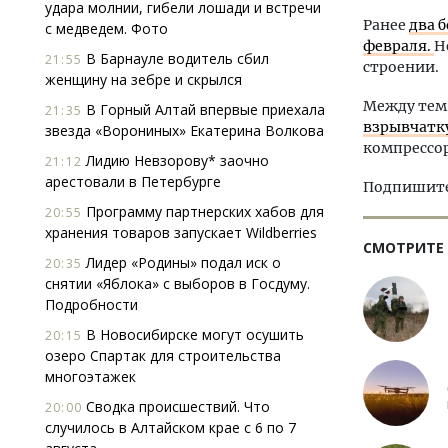
удара молнии, гибели лошади и встречи
Ранее
два 
с медведем. Фото
февраля.
Н
В Барнауле водитель сбил
21:55
строении.
женщину на зебре и скрылся
Между те
В Горный Алтай впервые приехала
21:35
взрывчатк
звезда «Ворониных» Екатерина Волкова
компрессор
Лидию Невзорову* заочно
21:12
арестовали в Петербурге
Подпишитес
Программу партнерских хабов для
20:55
хранения товаров запускает Wildberries
СМОТРИТЕ
Лидер «Родины» подал иск о
20:35
снятии «Яблока» с выборов в Госдуму.
Подробности
В Новосибирске могут осушить
20:15
озеро Спартак для строительства
многоэтажек
Сводка происшествий. Что
20:00
случилось в Алтайском крае с 6 по 7