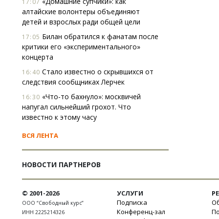
«Домашние супчики»: как
17:07
алтайские волонтеры объединяют
детей и взрослых ради общей цели
Билан обратился к фанатам после
17:05
критики его «экспериментального»
концерта
Стало известно о скрывшихся от
16:40
следствия сообщниках Лерчек
«Что-то бахнуло»: москвичей
16:30
напугал сильнейший грохот. Что
известно к этому часу
ВСЯ ЛЕНТА
НОВОСТИ ПАРТНЕРОВ
© 2001-2026
УСЛУГИ
Р
Подписка
Об
ООО “Свободный курс”
Конференц-зал
П
ИНН 2225214326