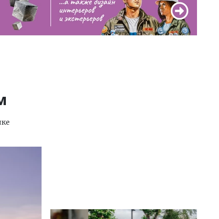
м
лке