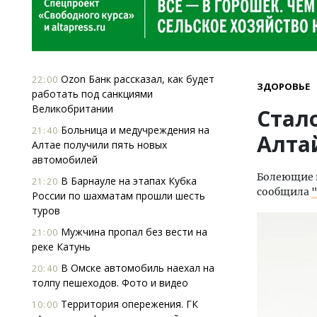
Ozon Банк рассказал, как будет
22:00
ЗДОРОВЬЕ
работать под санкциями
Великобритании
Стало
Больница и медучреждения на
21:40
Алтай
Алтае получили пять новых
автомобилей
Болеющие к
В Барнауле на этапах Кубка
21:20
сообщила
России по шахматам прошли шесть
туров
Мужчина пропал без вести на
21:00
реке Катунь
В Омске автомобиль наехал на
20:40
толпу пешеходов. Фото и видео
Территория опережения. ГК
10:00