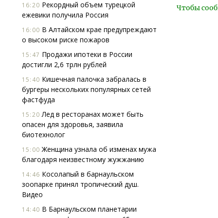
Рекордный объем турецкой
16:20
Чтобы сооб
ежевики получила Россия
В Алтайском крае предупреждают
16:00
о высоком риске пожаров
Продажи ипотеки в России
15:47
достигли 2,6 трлн рублей
Кишечная палочка забралась в
15:40
бургеры нескольких популярных сетей
фастфуда
Лед в ресторанах может быть
15:20
опасен для здоровья, заявила
биотехнолог
Женщина узнала об изменах мужа
15:00
благодаря неизвестному жужжанию
Косолапый в барнаульском
14:46
зоопарке принял тропический душ.
Видео
В Барнаульском планетарии
14:40