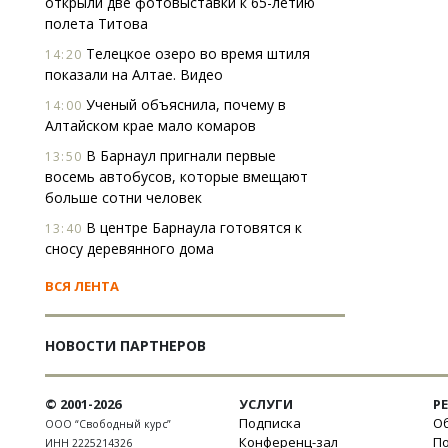
открыли две фотовыставки к 65-летию
полета Титова
Телецкое озеро во время штиля
14:20
показали на Алтае. Видео
Ученый объяснила, почему в
14:00
Алтайском крае мало комаров
В Барнаул пригнали первые
13:50
восемь автобусов, которые вмещают
больше сотни человек
В центре Барнаула готовятся к
13:40
сносу деревянного дома
ВСЯ ЛЕНТА
НОВОСТИ ПАРТНЕРОВ
© 2001-2026
УСЛУГИ
Р
Подписка
Об
ООО “Свободный курс”
Конференц-зал
П
ИНН 2225214326