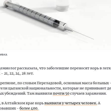
уровневые номера и вид на горы.
Архитектурный код начин
м будет новый бутик-отель
земли. Мощение крупно
кур» в Белокурихе
плитами становится нов
ивка.
стандартом благоустрой
А И КВАРТИРЫ
СТРОИТЕЛЬСТВО
емиолог рассказала, что заболевшие переносят корь в лег
 21, 22, 24, 28 лет.
 регионе, по словам Переладовой, основная масса больных 
ели цыганской национальности, которые не прививают де
ых убеждений. Там выявили
почти 50
случаев заражения.
 в Алтайском крае корь
выявили у четырех человек.
А
овавших -
более 400.