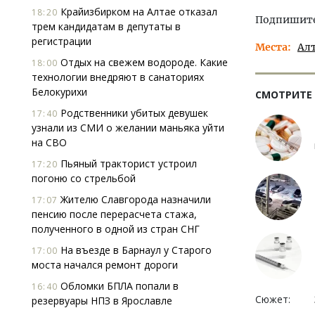
Крайизбирком на Алтае отказал
18:20
Подпишитес
трем кандидатам в депутаты в
регистрации
Места
Ал
Отдых на свежем водороде. Какие
18:00
технологии внедряют в санаториях
Белокурихи
СМОТРИТЕ
Родственники убитых девушек
17:40
узнали из СМИ о желании маньяка уйти
на СВО
Пьяный тракторист устроил
17:20
погоню со стрельбой
Жителю Славгорода назначили
17:07
пенсию после перерасчета стажа,
полученного в одной из стран СНГ
На въезде в Барнаул у Старого
17:00
моста начался ремонт дороги
Обломки БПЛА попали в
16:40
Сюжет:
резервуары НПЗ в Ярославле