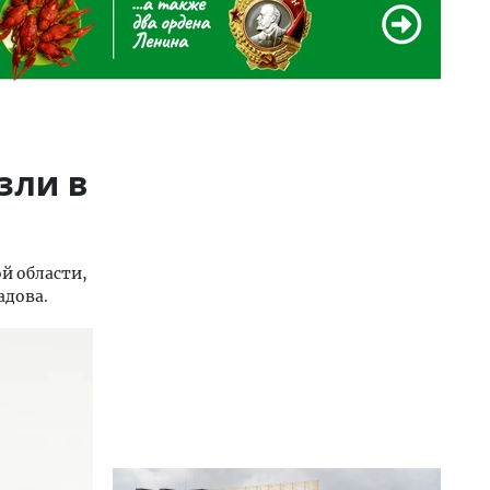
зли в
й области,
адова.