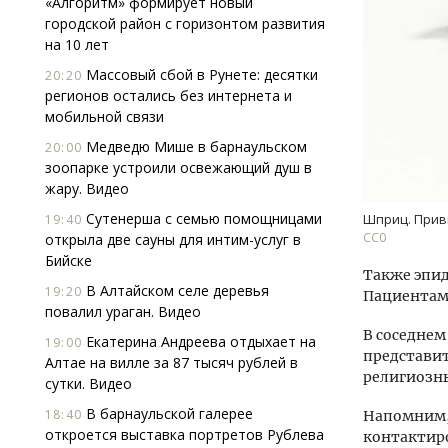
«Алгоритм» формирует новый
городской район с горизонтом развития
на 10 лет
Массовый сбой в Рунете: десятки
20:20
регионов остались без интернета и
мобильной связи
Медведю Мише в барнаульском
20:00
зоопарке устроили освежающий душ в
Двух
жару. Видео
Каки
«Бел
Сутенерша с семью помощницами
19:40
Шприц. Прив
СС0
открыла две сауны для интим-услуг в
Бийске
ДОМ
Также эпид
В Алтайском селе деревья
19:20
Пациентам -
повалил ураган. Видео
В соседнем
Екатерина Андреева отдыхает на
19:00
представит
Алтае на вилле за 87 тысяч рублей в
религиозн
сутки. Видео
В барнаульской галерее
18:40
Напомним,
откроется выставка портретов Рублева
контактир