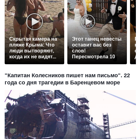
Скрытая камера на
Этот танец невесты
Р
пляже Крыма: Что
оставит вас без
н
люди вытворяют,
слов!
с
когда их не видят...
Пересмотрела 10
д
раз
"Капитан Колесников пишет нам письмо". 22
года со дня трагедии в Баренцевом море