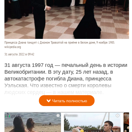
Принцесса Диана танцует с Джоном Траволтой на приёме в Белом доме, 9 ноября 1985.
wikipedia.org
31 августа 2022 в 09:42
31 августа 1997 год — печальный день в истории
Великобритании. В эту дату, 25 лет назад, в
автокатастрофе погибла Диана, принцесса
Уэльская. Что известно о смерти королевы
людских сердец — в нашем материале.
Читать полностью
i
i