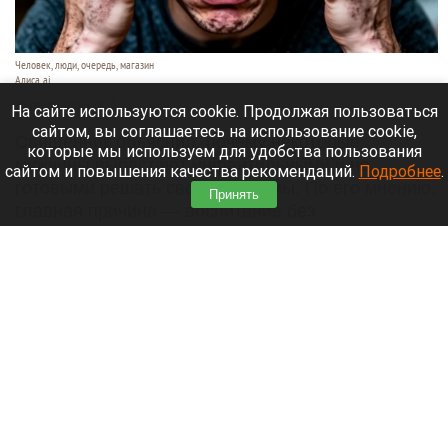
Человек, люди, очередь, магазин
Алиса ai
10 августа 2026 в 06:30
На сайте используются cookie. Продолжая пользоваться
сайтом, вы соглашаетесь на использование cookie,
Священник объяснил, почему некоторые
которые мы используем для удобства пользования
мужчины вырастают инфантильными и не
сайтом и повышения качества рекомендаций.
Подробнее
.
готовыми решать свои проблемы. По его мнению,
Принять
главная причина — воспитание без
положительного примера отца,
сообщает
«Лента.ру».
Читать полностью
День 1628-й. Самое важное к 10 августа