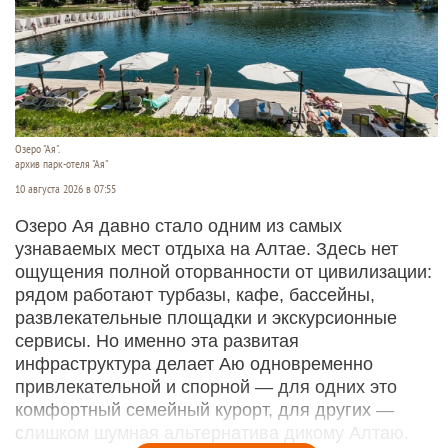
Озеро "Ая".
архив парк-отеля "Ая"
10 августа 2026 в 07:55
Озеро Ая давно стало одним из самых
узнаваемых мест отдыха на Алтае. Здесь нет
ощущения полной оторванности от цивилизации:
рядом работают турбазы, кафе, бассейны,
развлекательные площадки и экскурсионные
сервисы. Но именно эта развитая
инфраструктура делает Аю одновременно
привлекательной и спорной — для одних это
комфортный семейный курорт, для других —
слишком шумная альтернатива дикому Алтаю.