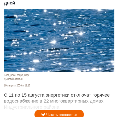
дней
Вода, река, озеро, море.
Дмитрий Лямзин
10 августа 2026 в 11:10
С 11 по 15 августа энергетики отключат горячее
водоснабжение в 22 многоквартирных домах
Индустриального района.
Читать полностью