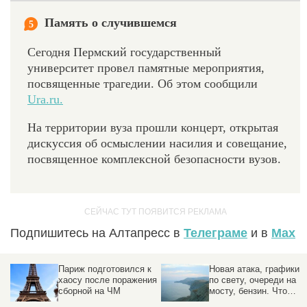
Память о случившемся
5
Сегодня Пермский государственный
университет провел памятные мероприятия,
посвященные трагедии. Об этом сообщили
Ura.ru.
На территории вуза прошли концерт, открытая
дискуссия об осмыслении насилия и совещание,
посвященное комплексной безопасности вузов.
Подпишитесь на Алтапресс в
Телеграме
и в
Max
к
Новая атака, графики
Спецслужбы
ия
по свету, очереди на
предотвратили удар по
мосту, бензин. Что
стратегическому
произошло в Крыму
предприятию под