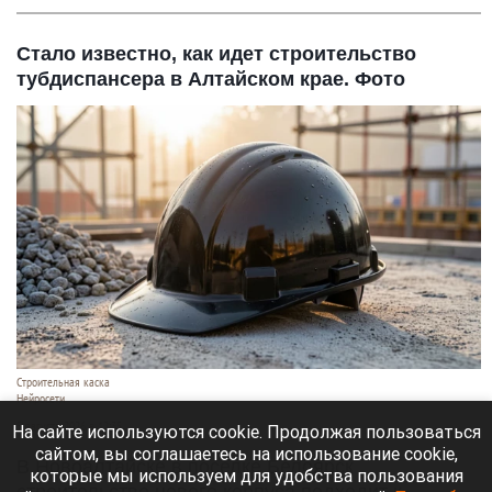
Стало известно, как идет строительство
тубдиспансера в Алтайском крае. Фото
Строительная каска
Нейросети
5 августа 2026 в 12:35
На сайте используются cookie. Продолжая пользоваться
сайтом, вы соглашаетесь на использование cookie,
В Новоалтайске в поселке Белоярск
которые мы используем для удобства пользования
строительство нового корпуса подходит к