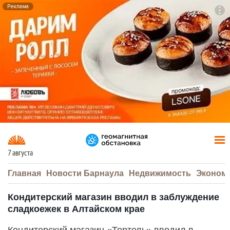
Реклама
To
F7
7 августа
Главная
Новости Барнаула
Недвижимость
Эконом
Кондитерский магазин вводил в заблуждение
сладкоежек в Алтайском крае
Кондитерский магазин «Тортель» вводил в