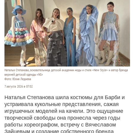
Наталья Степанова, основательница детской академии моды и стиля «New Style» и автор бренда
верхней детской одежды «NS»
Фото: Юлия Леднева
7 августа 2026 в 07:02
Наталья Степанова шила костюмы для Барби и
устраивала кукольные представления, сажая
игрушечных моделей на качели. Это ощущение
творческой свободы она пронесла через годы
работы хореографом, встречу с Вячеславом
Зайцевым и создание собственного бренда