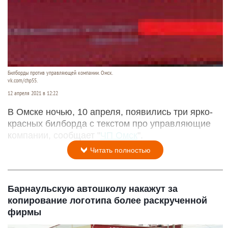
Билборды против управляющей компании. Омск.
vk.com/chp55.
12 апреля 2021 в 12:22
В Омске ночью, 10 апреля, появились три ярко-
красных билборда с текстом про управляющие
компании, сообщает "
ЧП Омск
".
Читать полностью
Барнаульскую автошколу накажут за
копирование логотипа более раскрученной
фирмы