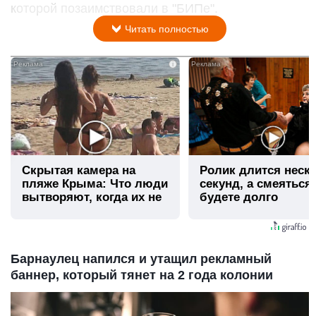
которой позаимствовали в "БИПе".
Читать полностью
i
Скрытая камера на
Ролик длится неск
пляже Крыма: Что люди
секунд, а смеяться
вытворяют, когда их не
будете долго
видят...
Барнаулец напился и утащил рекламный
баннер, который тянет на 2 года колонии