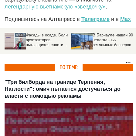
легендарную вьетнамскую «звездочку»
.
Подпишитесь на Алтапресс в
Телеграме
и в
Max
Фасады в осаде. Боли
В Барнауле нашли 90
архитекторов,
нелегальных
пытающихся спасти
рекламных баннеров
здания от рекламного
хаоса
ПО ТЕМЕ:
"Три билборда на границе Терпения,
Наглости": омич пытается достучаться до
власти с помощью рекламы