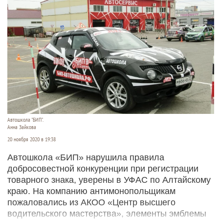
Автошкола "БИП".
Анна Зайкова
20 ноября 2020 в 19:38
Автошкола «БИП» нарушила правила
добросовестной конкуренции при регистрации
товарного знака, уверены в УФАС по Алтайскому
краю. На компанию антимонопольщикам
пожаловались из АКОО «Центр высшего
водительского мастерства», элементы эмблемы