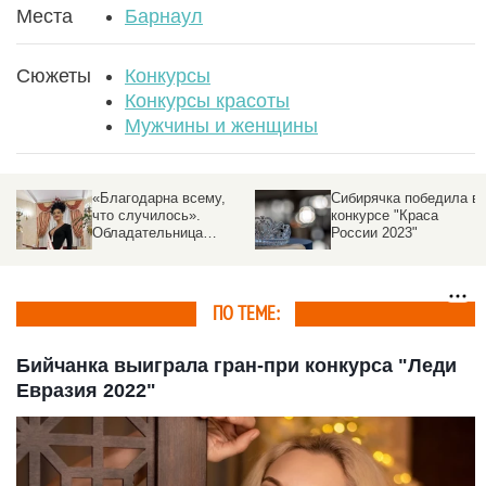
Места
Барнаул
Сюжеты
Конкурсы
Конкурсы красоты
Мужчины и женщины
л
«Благодарна всему,
Сибирячка победила в
что случилось».
конкурсе "Краса
Обладательница
России 2023"
титула миссис Россия
Вселенная рассказала
о непростом пути к
короне
ПО ТЕМЕ:
Бийчанка выиграла гран-при конкурса "Леди
Евразия 2022"