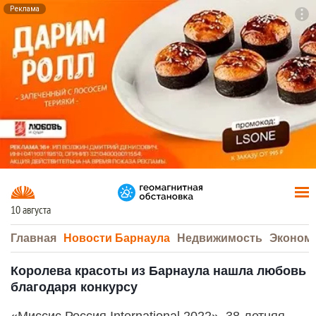
Реклама
To
F7
10 августа
Главная
Новости Барнаула
Недвижимость
Эконом
Королева красоты из Барнаула нашла любовь
благодаря конкурсу
«Миссис Россия International 2022», 38-летняя