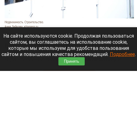
Недвижимость. Строительство.
Анна Зайкова, altapress.ru
10 августа 2026 в 10:10
На сайте используются cookie. Продолжая пользоваться
сайтом, вы соглашаетесь на использование cookie,
В России снова начали дорожать строительные
которые мы используем для удобства пользования
материалы, несмотря на стабилизацию в начале
сайтом и повышения качества рекомендаций.
Подробнее
.
года. Особенно выросли цены на арматуру и
Принять
битум,
сообщает
ТАСС.
Читать полностью
Теплые и сухие дни придут в Барнаул на
предстоящей неделе. Прогноз