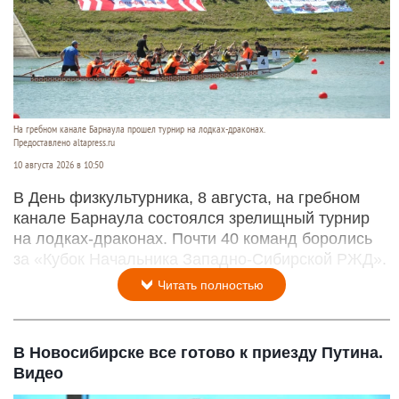
На гребном канале Барнаула прошел турнир на лодках-драконах.
Предоставлено altapress.ru
10 августа 2026 в 10:50
В День физкультурника, 8 августа, на гребном
канале Барнаула состоялся зрелищный турнир
на лодках-драконах. Почти 40 команд боролись
за «Кубок Начальника Западно-Сибирской РЖД».
Читать полностью
В Новосибирске все готово к приезду Путина.
Видео