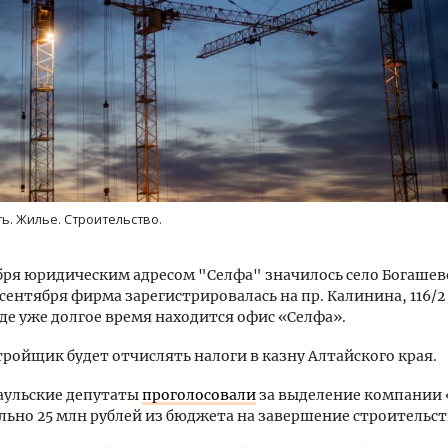
тектурный код начинается с
Смелость архитектурных 
ли. Мощение крупноформатными
Генеральный директор к
тами становится новым
ЗИАС — об эстетике горо
. Жилье. Строительство.
ндартом благоустройства
трендах в фасадах и разв
ОИТЕЛЬСТВО
СТРОИТЕЛЬСТВО
ября юридическим адресом "Селфа" значилось село Богаше
1 сентября фирма зарегистрировалась на пр. Калинина, 116/2
где уже долгое время находится офис «Селфа».
тройщик будет отчислять налоги в казну Алтайского края.
аульские депутаты
проголосовали
за выделение компании
ьно 25 млн рублей из бюджета на завершение строительств