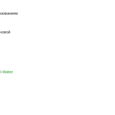
 названием
 новой
l+Enter