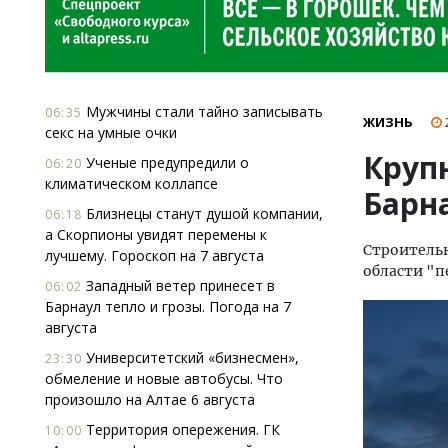
Мужчины стали тайно записывать
06:35
ЖИЗНЬ
секс на умные очки
Круп
Ученые предупредили о
06:20
климатическом коллапсе
Барн
Близнецы станут душой компании,
06:18
а Скорпионы увидят перемены к
Строительн
лучшему. Гороскоп на 7 августа
области "п
Западный ветер принесет в
06:02
Барнаул тепло и грозы. Погода на 7
августа
Университетский «бизнесмен»,
23:30
обмеление и новые автобусы. Что
произошло на Алтае 6 августа
Территория опережения. ГК
10:00