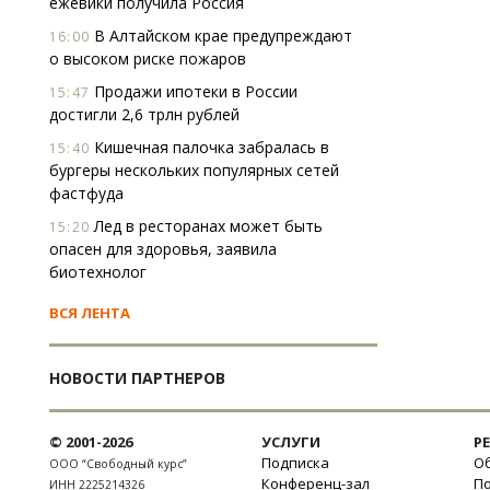
ежевики получила Россия
В Алтайском крае предупреждают
16:00
о высоком риске пожаров
Продажи ипотеки в России
15:47
достигли 2,6 трлн рублей
Кишечная палочка забралась в
15:40
бургеры нескольких популярных сетей
фастфуда
Лед в ресторанах может быть
15:20
опасен для здоровья, заявила
биотехнолог
ВСЯ ЛЕНТА
НОВОСТИ ПАРТНЕРОВ
© 2001-2026
УСЛУГИ
Р
Подписка
Об
ООО “Свободный курс”
Конференц-зал
П
ИНН 2225214326