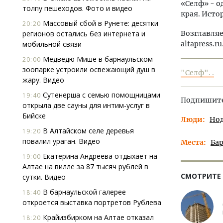
«Селф» - о
толпу пешеходов. Фото и видео
края. Исто
Массовый сбой в Рунете: десятки
20:20
регионов остались без интернета и
Возглавляе
мобильной связи
altapress.ru
Медведю Мише в барнаульском
20:00
зоопарке устроили освежающий душ в
"Селф". .
жару. Видео
Сутенерша с семью помощницами
19:40
Подпишитес
открыла две сауны для интим-услуг в
Бийске
Люди
Но
В Алтайском селе деревья
19:20
повалил ураган. Видео
Места
Ба
Екатерина Андреева отдыхает на
19:00
Алтае на вилле за 87 тысяч рублей в
СМОТРИТЕ
сутки. Видео
В барнаульской галерее
18:40
откроется выставка портретов Рублева
Крайизбирком на Алтае отказал
18:20