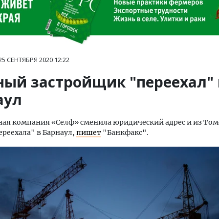
25 СЕНТЯБРЯ 2020
12:22
ный застройщик "переехал" 
аул
ая компания «Селф» сменила юридический адрес и из То
ереехала" в Барнаул,
пишет
"Банкфакс".