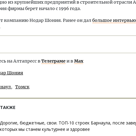
дно из крупнейших предприятий в строительной отрасли 
рия фирмы берет начало с 1996 года.
т компанию Нодар Шония. Ранее он дал
большое интервью
.
ь на Алтапресс в
Телеграме
и в
Max
дар Шония
рнаул
Томск
 ТАКЖЕ
Дорогие, бюджетные, свои. ТОП-10 строек Барнаула, после зав
которых мы станем культурнее и здоровее