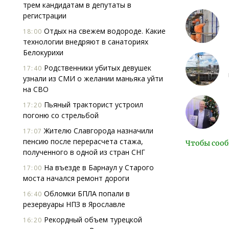
трем кандидатам в депутаты в
регистрации
Отдых на свежем водороде. Какие
18:00
технологии внедряют в санаториях
Белокурихи
Родственники убитых девушек
17:40
узнали из СМИ о желании маньяка уйти
на СВО
Пьяный тракторист устроил
17:20
погоню со стрельбой
Жителю Славгорода назначили
17:07
пенсию после перерасчета стажа,
Чтобы сооб
полученного в одной из стран СНГ
На въезде в Барнаул у Старого
17:00
моста начался ремонт дороги
Обломки БПЛА попали в
16:40
резервуары НПЗ в Ярославле
Рекордный объем турецкой
16:20