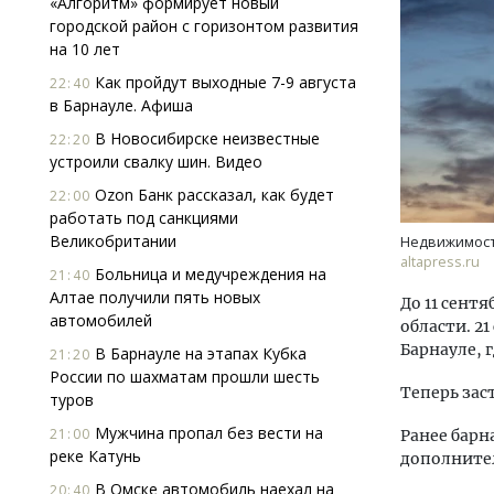
«Алгоритм» формирует новый
городской район с горизонтом развития
на 10 лет
Как пройдут выходные 7-9 августа
22:40
в Барнауле. Афиша
В Новосибирске неизвестные
22:20
устроили свалку шин. Видео
Архи
Ozon Банк рассказал, как будет
22:00
зем
работать под санкциями
пли
Великобритании
Недвижимость
ста
altapress.ru
Больница и медучреждения на
21:40
СТР
Алтае получили пять новых
До 11 сент
автомобилей
области. 2
Барнауле, 
В Барнауле на этапах Кубка
21:20
России по шахматам прошли шесть
Теперь зас
туров
Мужчина пропал без вести на
21:00
Ранее барн
реке Катунь
дополнител
В Омске автомобиль наехал на
20:40