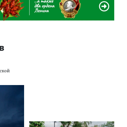
в
мской