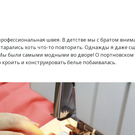
рофессиональная швея. В детстве мы с братом вни
 старались хоть что-то повторить. Однажды я даже с
Мы были самыми модными во дворе! О портновском д
о кроить и конструировать белье побаивалась.