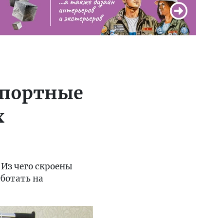
 портные
х
 Из чего скроены
ботать на