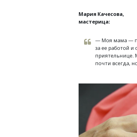
Мария Качесова,
мастерица:
— Моя мама — п
за ее работой и
приятельнице. 
почти всегда, н