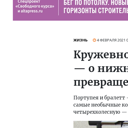
ЖИЗНЬ
4 ФЕВРАЛЯ 2021
Кружевно
— о нижн
превраще
Портупея и бралетт 
самые необычные ко
четырехколесную — р