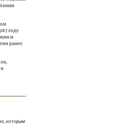
итании
том
987 году
ужия и
тин ранее
ля,
 в
во, которым