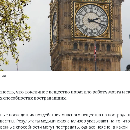
м новые берега. Гендиректор
Архитектурный код начин
лищной инициативы» Юрий
земли. Мощение крупно
лов — о том, как девелоперу
плитами становится нов
ваться на плаву, когда рынок
стандартом благоустрой
рмит
СТРОИТЕЛЬСТВО
ния.
ОИТЕЛЬСТВО
тность, что токсичное вещество поразило работу мозга и с
х способностях пострадавших.
ные последствия воздействия опасного вещества на пострадав
вестны. Результаты медицинских анализов указывают на то, что
венные способности могут пострадать, однако неясно, в какой