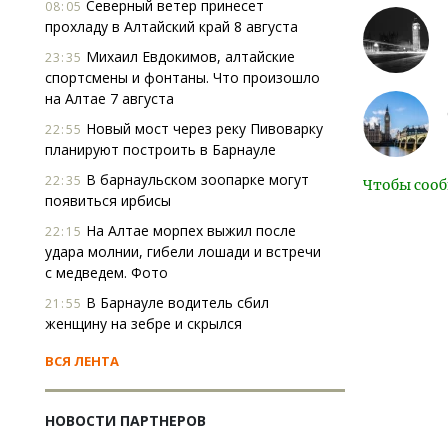
Северный ветер принесет
08:05
прохладу в Алтайский край 8 августа
Михаил Евдокимов, алтайские
23:35
спортсмены и фонтаны. Что произошло
на Алтае 7 августа
Новый мост через реку Пивоварку
22:55
планируют построить в Барнауле
В барнаульском зоопарке могут
22:35
Чтобы сооб
появиться ирбисы
На Алтае морпех выжил после
22:15
удара молнии, гибели лошади и встречи
с медведем. Фото
В Барнауле водитель сбил
21:55
женщину на зебре и скрылся
ВСЯ ЛЕНТА
НОВОСТИ ПАРТНЕРОВ