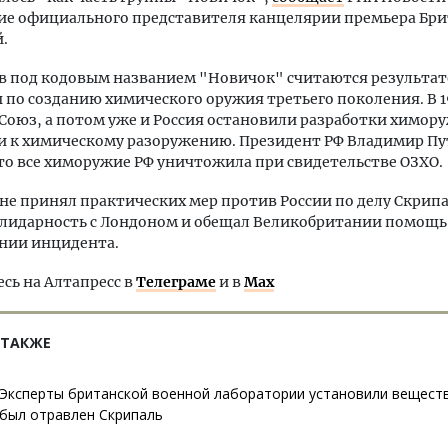
ние официального представителя канцелярии премьера Бр
.
ов под кодовым названием "Новичок" считаются результа
по созданию химического оружия третьего поколения. В 1
Союз, а потом уже и Россия остановили разработки химор
и к химическому разоружению. Президент РФ Владимир Пу
то все химоружие РФ уничтожила при свидетельстве ОЗХО.
не принял практических мер против России по делу Скрипа
лидарность с Лондоном и обещал Великобритании помощь
нии инцидента.
ь на Алтапресс в
Телеграме
и в
Max
 ТАКЖЕ
Эксперты британской военной лаборатории установили вещест
был отравлен Скрипаль