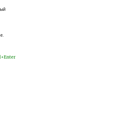
ный
е.
l+Enter