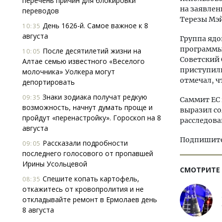
перечень причин для блокировки
на заявле
переводов
Терезы Мэй
День 1626-й. Самое важное к 8
10:35
августа
Группа яд
программы 
После десятилетий жизни на
10:05
Советский 
Алтае семью известного «Веселого
приступил
молочника» Уолкера могут
отмечал, ч
депортировать
Знаки зодиака получат редкую
09:35
Саммит ЕС 
возможность, начнут думать проще и
выразил со
пройдут «перенастройку». Гороскоп на 8
расследова
августа
Подпишитес
Рассказали подробности
09:05
последнего голосового от пропавшей
Ирины Усольцевой
СМОТРИТЕ
Спешите копать картофель,
08:35
откажитесь от кровопролития и не
откладывайте ремонт в Ермолаев день
8 августа