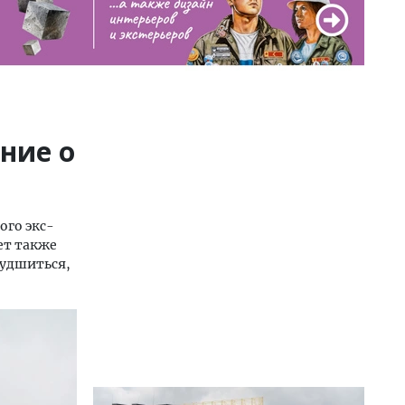
ние о
ого экс-
ет также
худшиться,