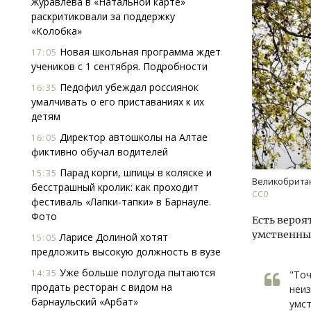
Журавлева в «Натальной карте»
раскритиковали за поддержку
«Колобка»
Новая школьная программа ждет
17:05
учеников с 1 сентября. Подробности
Педофил убеждал россиянок
16:35
умалчивать о его приставаниях к их
детям
Смелость архитектурных идей.
Ище
Генеральный директор компании
«Жи
Директор автошколы на Алтае
16:05
ЗИАС — об эстетике городов,
Гати
фиктивно обучал водителей
трендах в фасадах и развитии рынка
оста
Парад корги, шпицы в коляске и
15:35
што
СТРОИТЕЛЬСТВО
Великобрита
бесстрашный кролик: как проходит
СТР
СС0
фестиваль «Лапки-тапки» в Барнауле.
Фото
Есть вероя
умственны
Ларисе Долиной хотят
15:05
предложить высокую должность в вузе
Уже больше полугода пытаются
14:35
"Точ
продать ресторан с видом на
неиз
барнаульский «Арбат»
умст