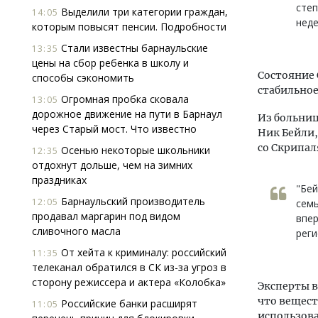
степ
Выделили три категории граждан,
14:05
неде
которым повысят пенсии. Подробности
Стали известны барнаульские
13:35
цены на сбор ребенка в школу и
Состояние 
способы сэкономить
стабильно
Огромная пробка сковала
13:05
дорожное движение на пути в Барнаул
Из больни
через Старый мост. Что известно
Ник Бейли,
со Скрипал
Осенью некоторые школьники
12:35
отдохнут дольше, чем на зимних
праздниках
"Бей
Барнаульский производитель
12:05
семь
продавал маргарин под видом
впер
сливочного масла
реги
От хейта к криминалу: российский
11:35
телеканал обратился в СК из-за угроз в
сторону режиссера и актера «Колобка»
Эксперты в
что вещест
Российские банки расширят
11:05
использова