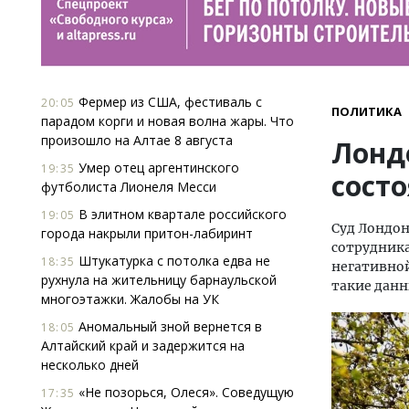
Фермер из США, фестиваль с
20:05
ПОЛИТИКА
парадом корги и новая волна жары. Что
произошло на Алтае 8 августа
Лонд
Умер отец аргентинского
19:35
сост
футболиста Лионеля Месси
В элитном квартале российского
19:05
Суд Лондон
города накрыли притон-лабиринт
сотрудника
Штукатурка с потолка едва не
18:35
негативной
рухнула на жительницу барнаульской
такие данн
многоэтажки. Жалобы на УК
Аномальный зной вернется в
18:05
Алтайский край и задержится на
несколько дней
«Не позорься, Олеся». Соведущую
17:35