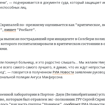
ени", — подчеркивается в документе суда, который защищает 
еспособных лиц.
Скрипалей по-прежнему оценивается как "критическое, н
е",
пишет
"Росбалт".
цы выписан пострадавший при инциденте в Солсбери поли
 которого госпитализировали в критическом состоянии в 
ями.
ли покинул больницу, и это радостно слышать… Мы желаем Нику
е всего самого-самого лучшего, я думаю, что их ждут непросты
ед", — говорится в полученном
РИА Новости
заявлении руково
ональной полиции Ангуса Макферсона.
оенной лаборатории в Портон-Даун (Великобритания) уст
во, которым был отравлен экс-полковник ГРУ Сергей Скри
лось "как часть группы "Новичок",
сообщает
РИА Новости 