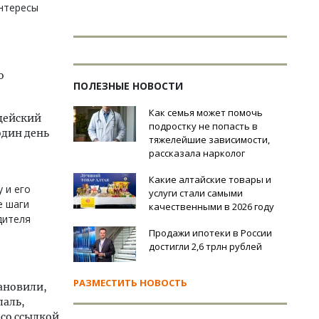
интересы
о
ПОЛЕЗНЫЕ НОВОСТИ
Как семья может помочь
цейский
подростку не попасть в
один день
тяжелейшие зависимости,
рассказала нарколог
Какие алтайские товары и
 и его
услуги стали самыми
е шаги
качественными в 2026 году
дителя
Продажи ипотеки в России
достигли 2,6 трлн рублей
РАЗМЕСТИТЬ НОВОСТЬ
ановили,
паль,
со ссылкой