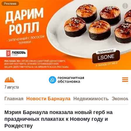
Реклама
To
F7
7 августа
Главная
Новости Барнаула
Недвижимость
Эконом
Мэрия Барнаула показала новый герб на
праздничных плакатах к Новому году и
Рождеству