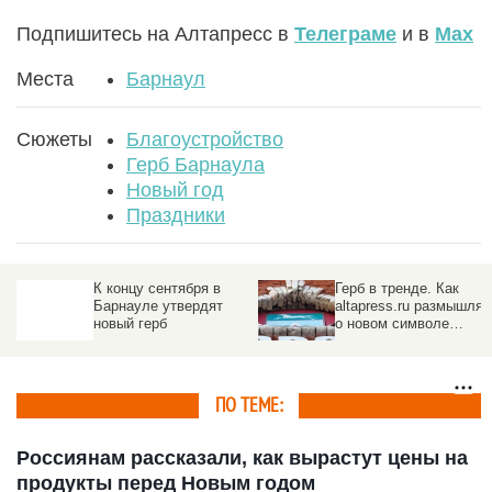
Подпишитесь на Алтапресс в
Телеграме
и в
Max
Места
Барнаул
Сюжеты
Благоустройство
Герб Барнаула
Новый год
Праздники
К концу сентября в
Герб в тренде. Как
Барнауле утвердят
altapress.ru размышлял
новый герб
о новом символе
Барнаула раньше, чем
власти
ПО ТЕМЕ:
Россиянам рассказали, как вырастут цены на
продукты перед Новым годом