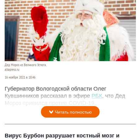
Дед Мороз из Великого Устюга.
altapress.ru
16 ноября 2021 в 18:46
Губернатор Вологодской области Олег
Кувшинников рассказал в эфире
РБК
, что Дед
Мороз привился против COVID-19.
Читать полностью
Вирус Бурбон разрушает костный мозг и