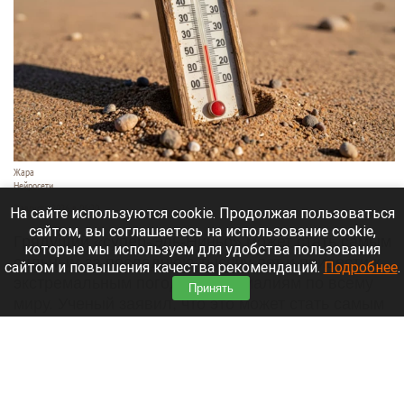
Жара
Нейросети
7 августа 2026 в 06:20
На сайте используются cookie. Продолжая пользоваться
сайтом, вы соглашаетесь на использование cookie,
Грядущий «супер-Эль-Ниньо» может стать самым
которые мы используем для удобства пользования
сильным за последнюю тысячу лет и привести к
сайтом и повышения качества рекомендаций.
Подробнее
.
экстремальным погодным аномалиям по всему
Принять
миру. Ученый заявил, что это может стать самым
серьезным климатическим событием со времен
изобретения печатного станка.
Читать полностью