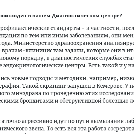
 происходит в нашем Диагностическом центре?
рофилактические стандарты - в частности, посл
ндации по тем или иным заболеваниям, они ме
года. Министерство здравоохранения анализиру
т врачам-клиницистам задачи, которые они в ит
новому порядку, в диагностических службах ста
эндокринологические центры. Есть такой и у на
лись новые подходы и методики, например, низк
афия. Такой скрининг запущен в Кемерове. У н
ого минздрава по проведению этих исследовани
ческими бронхитами и обструктивной болезнью л
таточно агрессивно идут по пути вымывания ла
ического звена. То есть вся эта работа сосредот