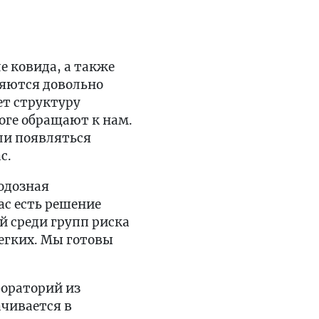
е ковида, а также
няются довольно
ет структуру
оге обращают к нам.
ли появляться
с.
одозная
ас есть решение
й среди групп риска
егких. Мы готовы
бораторий из
ачивается в