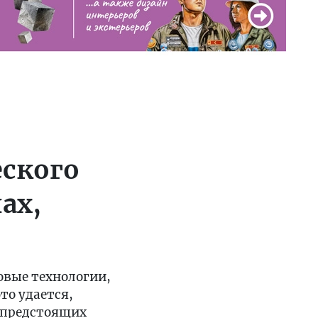
еского
ах,
овые технологии,
то удается,
о предстоящих