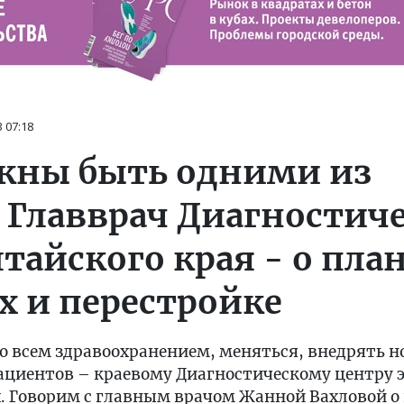
3
07:18
жны быть одними из
 Главврач Диагностич
тайского края - о план
х и перестройке
со всем здравоохранением, меняться, внедрять н
циентов – краевому Диагностическому центру э
х. Говорим с главным врачом Жанной Вахловой 