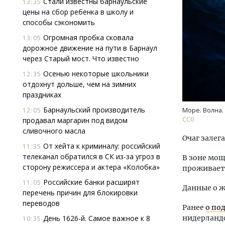
Стали известны барнаульские
13:35
цены на сбор ребенка в школу и
способы сэкономить
Огромная пробка сковала
13:05
дорожное движение на пути в Барнаул
через Старый мост. Что известно
Осенью некоторые школьники
12:35
отдохнут дольше, чем на зимних
Ище
праздниках
«Жи
Гати
Барнаульский производитель
12:05
Море. Волна.
оста
СС0
продавал маргарин под видом
што
сливочного масла
Очаг залег
СТР
От хейта к криминалу: российский
11:35
телеканал обратился в СК из-за угроз в
В зоне мощ
сторону режиссера и актера «Колобка»
проживает 
Российские банки расширят
11:05
Данные о ж
перечень причин для блокировки
переводов
Ранее
о по
День 1626-й. Самое важное к 8
нидерланд
10:35