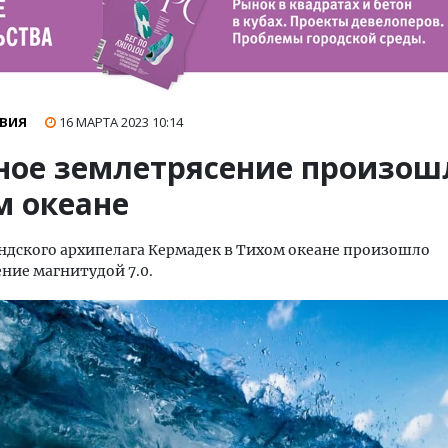
ВИЯ
16 МАРТА 2023
10:14
ое землетрясение произош
м океане
ндского архипелага Кермадек в Тихом океане произошло
ние магнитудой 7.0.