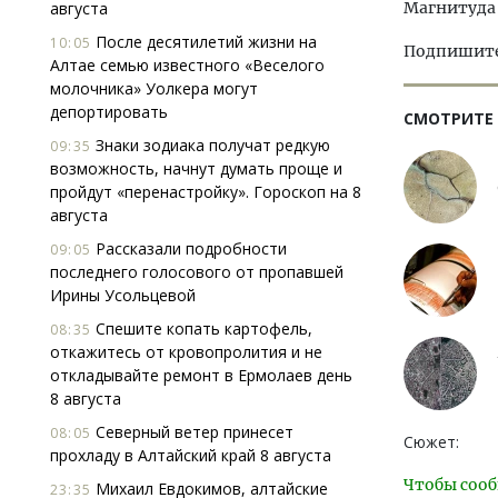
августа
Магнитуда 
После десятилетий жизни на
10:05
Подпишитес
Алтае семью известного «Веселого
молочника» Уолкера могут
депортировать
СМОТРИТЕ
Знаки зодиака получат редкую
09:35
возможность, начнут думать проще и
пройдут «перенастройку». Гороскоп на 8
августа
Рассказали подробности
09:05
последнего голосового от пропавшей
Ирины Усольцевой
Спешите копать картофель,
08:35
откажитесь от кровопролития и не
откладывайте ремонт в Ермолаев день
8 августа
Северный ветер принесет
08:05
Сюжет:
прохладу в Алтайский край 8 августа
Чтобы сооб
Михаил Евдокимов, алтайские
23:35