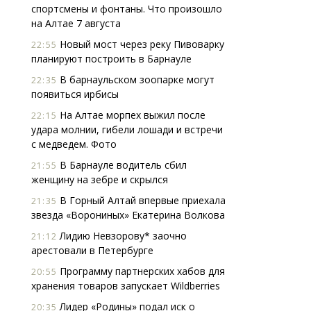
спортсмены и фонтаны. Что произошло
на Алтае 7 августа
Новый мост через реку Пивоварку
22:55
планируют построить в Барнауле
В барнаульском зоопарке могут
22:35
появиться ирбисы
На Алтае морпех выжил после
22:15
удара молнии, гибели лошади и встречи
с медведем. Фото
В Барнауле водитель сбил
21:55
женщину на зебре и скрылся
В Горный Алтай впервые приехала
21:35
звезда «Ворониных» Екатерина Волкова
Лидию Невзорову* заочно
21:12
арестовали в Петербурге
Программу партнерских хабов для
20:55
хранения товаров запускает Wildberries
Лидер «Родины» подал иск о
20:35