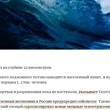
м новые берега. Гендиректор
Смелость архитектурных 
лищной инициативы» Юрий
Генеральный директор к
лов — о том, как девелоперу
ЗИАС — об эстетике горо
ваться на плаву, когда рынок
трендах в фасадах и разв
рмит
СТРОИТЕЛЬСТВО
ал на глубине 22 километров.
ОИТЕЛЬСТВО
ного подземного толчка находится населенный пункт, в 
порядка 1, 2 тыс. человек.
ертвах и разрушениях пока не поступали,
указывает
Газета
дземных волнениях в России предупредил сейсмолог
. Такж
ский ученый
спрогнозировал новые мощные землетрясен