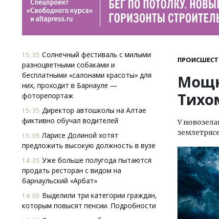
Солнечный фестиваль с милыми
15:35
ПРОИСШЕСТ
разноцветными собаками и
бесплатными «салонами красоты» для
Мощн
них, проходит в Барнауле —
Тихо
фоторепортаж
Директор автошколы на Алтае
15:35
фиктивно обучал водителей
У новозела
землетрясе
Ларисе Долиной хотят
15:05
предложить высокую должность в вузе
Уже больше полугода пытаются
14:35
продать ресторан с видом на
барнаульский «Арбат»
Выделили три категории граждан,
14:05
которым повысят пенсии. Подробности