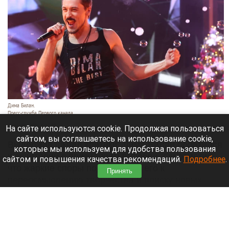
Дима Билан.
Пресс-служба Первого канала.
7 августа 2026 в 17:05
На сайте используются cookie. Продолжая пользоваться
сайтом, вы соглашаетесь на использование cookie,
Выдержав шквал критики, Дима Билан обратился
которые мы используем для удобства пользования
к аудитории с признанием в любви. Он отметил,
сайтом и повышения качества рекомендаций.
Подробнее
.
что жаркие споры подтолкнули его к
Принять
переосмыслению творчества и поиску новых
смыслов, горизонтов и внутренних глубин.
Читать полностью