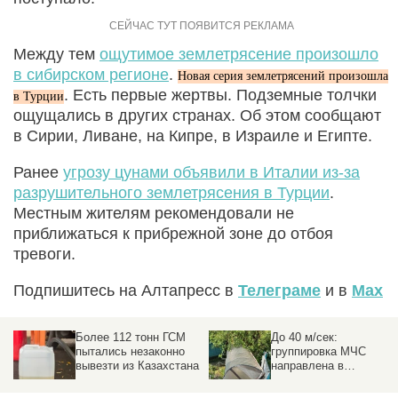
Между тем
ощутимое землетрясение произошло
в сибирском регионе
.
Новая серия землетрясений произошла
. Есть первые жертвы. Подземные толчки
в Турции
ощущались в других странах. Об этом сообщают
в Сирии, Ливане, на Кипре, в Израиле и Египте.
Ранее
угрозу цунами объявили в Италии из-за
разрушительного землетрясения в Турции
.
Местным жителям рекомендовали не
приближаться к прибрежной зоне до отбоя
тревоги.
Подпишитесь на Алтапресс в
Телеграме
и в
Max
Более 112 тонн ГСМ
До 40 м/сек:
пытались незаконно
группировка МЧС
вывезти из Казахстана
направлена в
пострадавшие от
урагана районы на