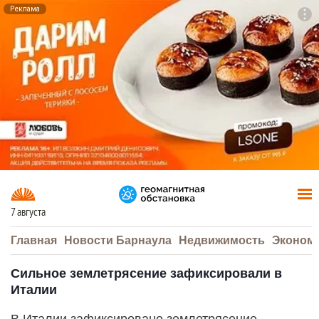
Реклама
To
F7
7 августа
Главная
Новости Барнаула
Недвижимость
Эконом
Сильное землетрясение зафиксировали в
Италии
В Италии зафиксировано землетрясение