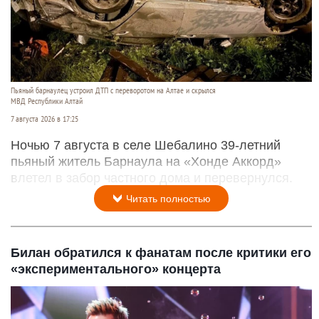
Пьяный барнаулец устроил ДТП с переворотом на Алтае и скрылся
МВД Республики Алтай
7 августа 2026 в 17:25
Ночью 7 августа в селе Шебалино 39-летний
пьяный житель Барнаула на «Хонде Аккорд»
влетел в забор частного дома и перевернулся.
Читать полностью
Билан обратился к фанатам после критики его
«экспериментального» концерта