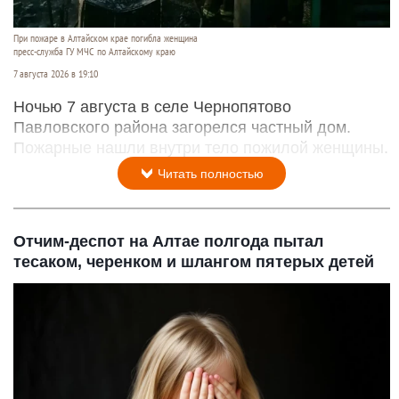
При пожаре в Алтайском крае погибла женщина
пресс-служба ГУ МЧС по Алтайскому краю
7 августа 2026 в 19:10
Ночью 7 августа в селе Чернопятово
Павловского района загорелся частный дом.
Пожарные нашли внутри тело пожилой женщины.
Читать полностью
Отчим-деспот на Алтае полгода пытал
тесаком, черенком и шлангом пятерых детей