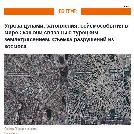
Алтае
ПО ТЕМЕ:
Угроза цунами, затопления, сейсмособытия в
мире : как они связаны с турецким
землетрясением. Съемка разрушений из
космоса
Снимок Турции из космоса
Роскосмос