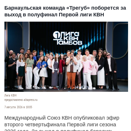
Барнаульская команда «Трегуб» поборется за
выход в полуфинал Первой лиги КВН
Лига КВН
предоставлено altapress.ru
7 августа 2026 в 18:05
Международный Союз КВН опубликовал эфир
второго четвертьфинала Первой лиги сезона