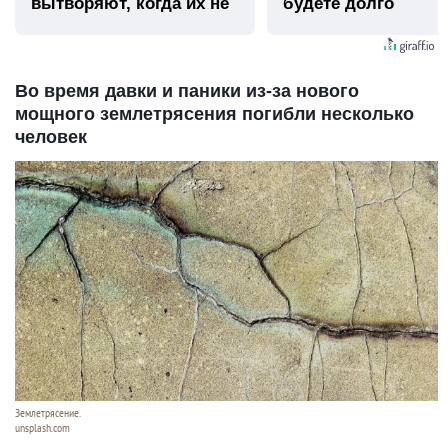
вытворяют, когда их не
будете долго
видят...
Во время давки и паники из-за нового
мощного землетрясения погибли несколько
человек
Землетрясение.
unsplash.com