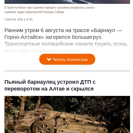
В Горно-Алтайске при тушении горящего грузовика взорвалось колесо
скриншот видео транспортной полиции Сибири
7 августа 2026 в 17:45
Ранним утром 6 августа на трассе «Барнаул —
Горно-Алтайск» загорелся большегруз.
Транспортные полицейские начали тушить огонь,
но от жара взорвалось колесо.
Читать полностью
Пьяный барнаулец устроил ДТП с
переворотом на Алтае и скрылся