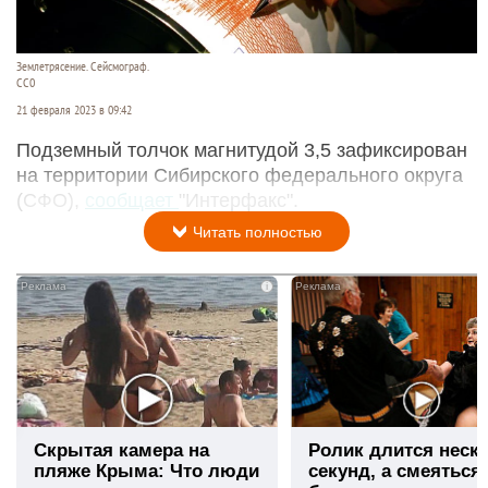
Землетрясение. Сейсмограф.
СС0
21 февраля 2023 в 09:42
Подземный толчок магнитудой 3,5 зафиксирован
на территории Сибирского федерального округа
(СФО),
сообщает
"Интерфакс".
Читать полностью
i
Скрытая камера на
Ролик длится неск
пляже Крыма: Что люди
секунд, а смеяться