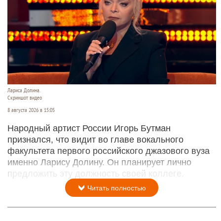
Лариса Долина.
Скриншот видео
8 августа 2026 в 15:05
Народный артист России Игорь Бутман
признался, что видит во главе вокального
факультета первого российского джазового вуза
именно Ларису Долину. Он планирует лично
предложить эту должность своей коллеге.
Читать полностью