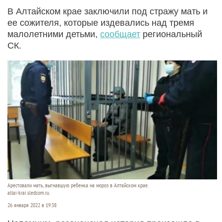
В Алтайском крае заключили под стражу мать и
ее сожителя, которые издевались над тремя
малолетними детьми,
сообщает
региональный
СК.
Арестовали мать, выгнавшую ребенка на мороз в Алтайском крае.
altai-krai.sledcom.ru.
26 января 2022 в 19:38