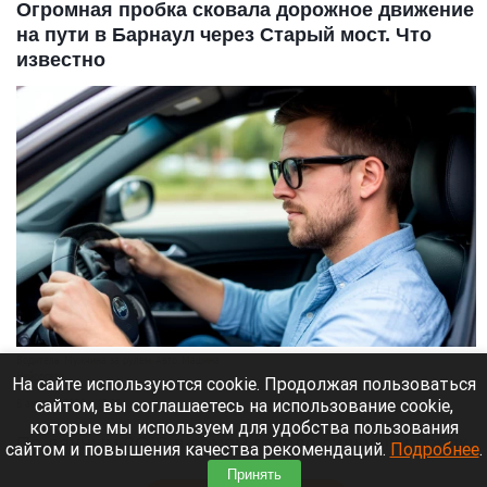
Огромная пробка сковала дорожное движение
на пути в Барнаул через Старый мост. Что
известно
Водитель. Мужчина за рулем. Авто. Машина
Нейросети
На сайте используются cookie. Продолжая пользоваться
сайтом, вы соглашаетесь на использование cookie,
8 августа 2026 в 13:05
которые мы используем для удобства пользования
По данным 2GIS в самом городе сильных пробок
сайтом и повышения качества рекомендаций.
Подробнее
.
нет, но на въезде в город машины стоят.
Принять