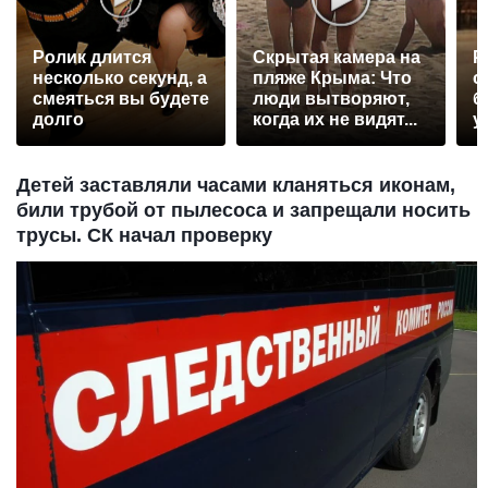
Ролик длится
Скрытая камера на
Р
несколько секунд, а
пляже Крыма: Что
с
смеяться вы будете
люди вытворяют,
б
долго
когда их не видят...
у
Детей заставляли часами кланяться иконам,
били трубой от пылесоса и запрещали носить
трусы. СК начал проверку