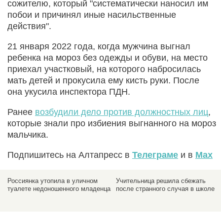
сожителю, который "систематически наносил им
побои и причинял иные насильственные
действия".
21 января 2022 года, когда мужчина выгнал
ребенка на мороз без одежды и обуви, на место
приехал участковый, на которого набросилась
мать детей и прокусила ему кисть руки. После
она укусила инспектора ПДН.
Ранее
возбудили дело против должностных лиц
,
которые знали про избиения выгнанного на мороз
мальчика.
Подпишитесь на Алтапресс в
Телеграме
и в
Max
Суд приговорил экс-
В Австрии не
схиигумена Сергия,
подтвердили смерть
захватившего женский
подозреваемой в
монастырь, к семи
убийстве Дарьи
годам за разжигание
Дугиной
ненависти