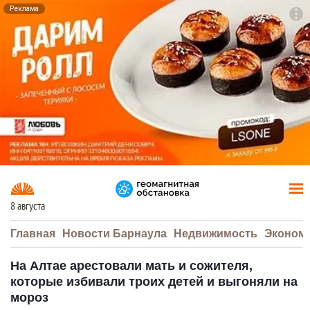
Реклама
To
F7
8 августа
Главная
Новости Барнаула
Недвижимость
Эконом
На Алтае арестовали мать и сожителя,
которые избивали троих детей и выгоняли на
мороз