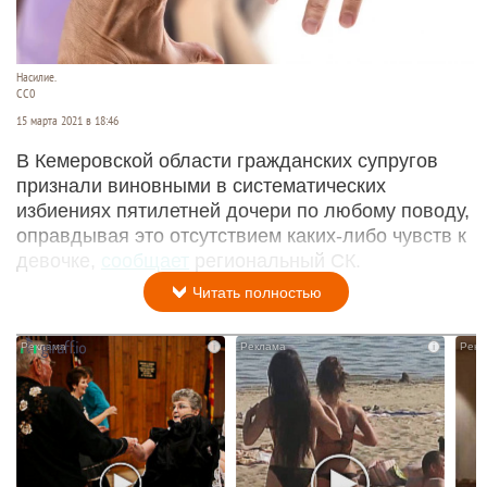
Насилие.
СС0
15 марта 2021 в 18:46
В Кемеровской области гражданских супругов
признали виновными в систематических
избиениях пятилетней дочери по любому поводу,
оправдывая это отсутствием каких-либо чувств к
девочке,
сообщает
региональный СК.
Читать полностью
i
i