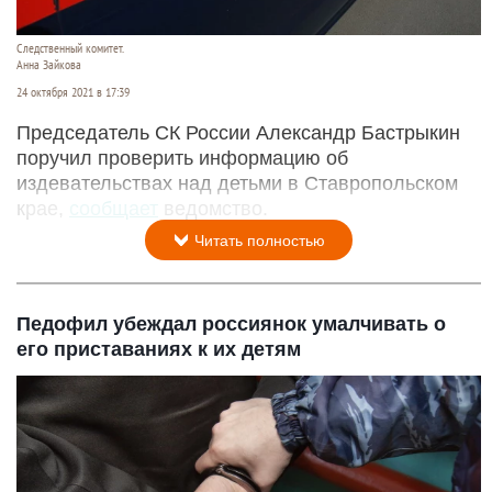
Следственный комитет.
Анна Зайкова
24 октября 2021 в 17:39
Председатель СК России Александр Бастрыкин
поручил проверить информацию об
издевательствах над детьми в Ставропольском
крае,
сообщает
ведомство.
Читать полностью
Педофил убеждал россиянок умалчивать о
его приставаниях к их детям