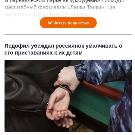
В барнаульском парке «Изумрудный» проходит
масштабный фестиваль «Лапки Тапки», где
собрались все собачники города.
Читать полностью
Педофил убеждал россиянок умалчивать о
его приставаниях к их детям