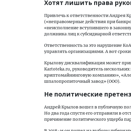
Хотят лишить права рук
Привлечь к ответственности Андрея Кр
(«неправомерные действия при банкротс
«неисполнение вступившего в законну
должника лиц к субсидиарной ответст
Ответственность за это нарушение КоА
управлять организациями. А вот сроки 
Крылову дисквалификация может прине
Kartoteka.ru, руководитель нескольк
криптомайнинговую компанию», «Алей
шпалопропиточный завод» (ООО).
Не политические претен
Андрей Крылов вошел в публичную поли
Но два года спустя его отправили в от
причинение политического ущерба па
В 2018-м он пошел на выборы губернато