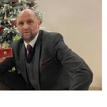
м новые берега. Гендиректор
Смелость архитектурных 
лищной инициативы» Юрий
Генеральный директор к
лов — о том, как девелоперу
ЗИАС — об эстетике горо
ваться на плаву, когда рынок
трендах в фасадах и разв
рмит
СТРОИТЕЛЬСТВО
ОИТЕЛЬСТВО