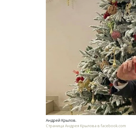
Ище
«Жи
Гати
оста
што
СТР
Андрей Крылов.
Страница Андрея Крылова в facebook.com