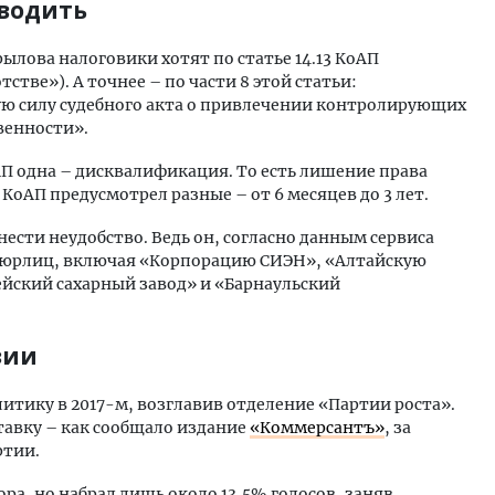
оводить
ылова налоговики хотят по статье 14.13 КоАП
тве»). А точнее – по части 8 этой статьи:
ю силу судебного акта о привлечении контролирующих
венности».
П одна – дисквалификация. То есть лишение права
КоАП предусмотрел разные – от 6 месяцев до 3 лет.
сти неудобство. Ведь он, согласно данным сервиса
их юрлиц, включая «Корпорацию СИЭН», «Алтайскую
ский сахарный завод» и «Барнаульский
зии
тику в 2017-м, возглавив отделение «Партии роста».
ставку – как сообщало издание
«Коммерсантъ»
, за
ртии.
ра, но набрал лишь около 13,5% голосов, заняв