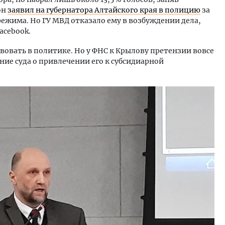
он
заявил на губернатора Алтайского края в полицию
за
ежима. Но ГУ МВД отказало ему в возбуждении дела,
acebook.
твовать в политике. Но у ФНС к Крылову претензии вовсе
ние суда о привлечении его к субсидиарной